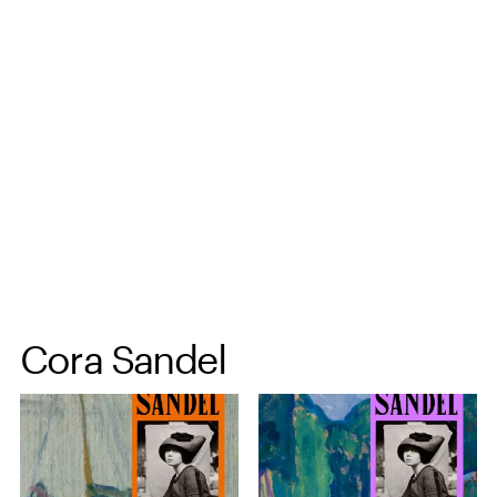
Spring til hovedindhold
Cora Sandel