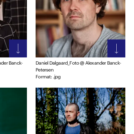
nder Banck-
Daniel Dalgaard_Foto @ Alexander Banck-
Petersen
Format: .jpg