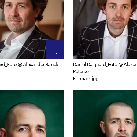
ard_Foto @ Alexander Banck-
Daniel Dalgaard_Foto @ Alexa
Petersen
Format: .jpg