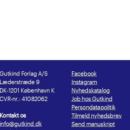
Gutkind Forlag A/S
Facebook
Læderstræde 9
Instagram
DK-1201 København K
Nyhedskatalog
CVR-nr.: 41082062
Job hos Gutkind
Persondatapolitik
Kontakt os
Tilmeld nyhedsbrev
info@gutkind.dk
Send manuskript