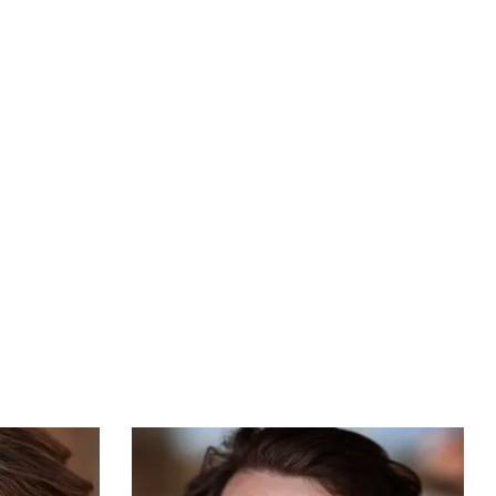
Bøger
Forfattere
Inspiration
Om forlaget
Download