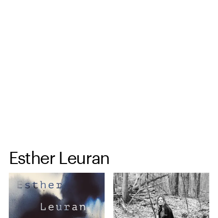
Spring til hovedindhold
Esther Leuran