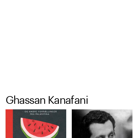
Spring til hovedindhold
Ghassan Kanafani