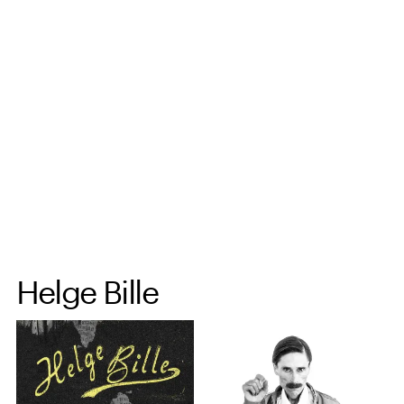
Spring til hovedindhold
Helge Bille