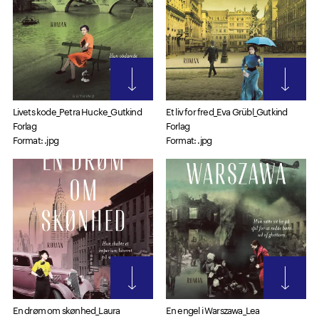
Livets kode_Petra Hucke_Gutkind
Et liv for fred_Eva Grübl_Gutkind
Forlag
Forlag
Format: .jpg
Format: .jpg
En drøm om skønhed_Laura
En engel i Warszawa_Lea