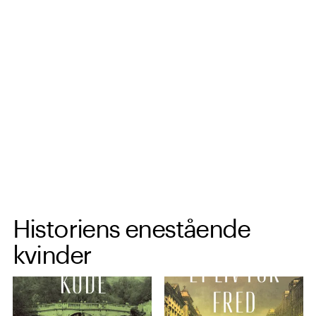
Spring til hovedindhold
Historiens enestående
kvinder