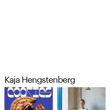
Spring til hovedindhold
Kaja Hengstenberg