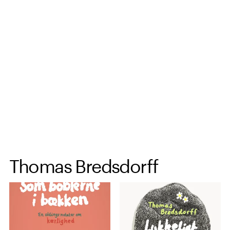
Spring til hovedindhold
Thomas Bredsdorff