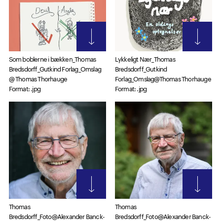
Som boblerne i bækken_Thomas
Lykkeligt Nær_Thomas
Bredsdorff_Gutkind Forlag_Omslag
Bredsdorff_Gutkind
@ Thomas Thorhauge
Forlag_Omslag@Thomas Thorhauge
Format: .jpg
Format: .jpg
Thomas
Thomas
Bredsdorff_Foto@Alexander Banck-
Bredsdorff_Foto@Alexander Banck-