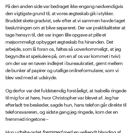
På den anden side var bedraget ikke engang nødvendigvis
den vigtigste grund til, at vores ægteskab gik i stykker.
Bruddet skete gradvist, selv efter at vi sammen havde taget
beslutningen om at blive separeret. Der var praktikaliteter at
tage hensyn til, det var ingen lille opgave at pille et
møjsommeligt opbygget ægteskab fra hinanden. Det
arbejde, som lå foran os, føltes så uoverkommeligt, at jeg
begyndte at spekulere på, om en af os var kommet i tvivl;
om der var en tøven indlejret i bureaukratiet, gemt mellem
de bunker af papirer og utallige onlineformularer, som vi
blev ved med at udskyde.
Og derfor var det fuldstændig forståeligt, at Isabella ringede
til mig for at høre, hvor Christopher var blevet af. Jeg har
efterladt tre beskeder, sagde hun, hans telefon går direkte til
telefonsvareren, og sidste gang jeg ringede, kom der en
fremmed ringetone –
Hun udtalte ordet
fremmed
med en velkendt blanding af