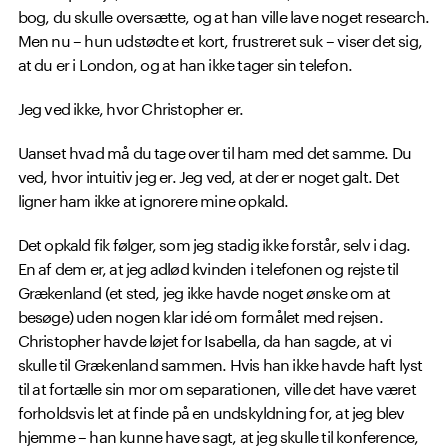
bog, du skulle oversætte, og at han ville lave noget research.
Men nu – hun udstødte et kort, frustreret suk – viser det sig,
at du er i London, og at han ikke tager sin telefon.
Jeg ved ikke, hvor Christopher er.
Uanset hvad må du tage over til ham med det samme. Du
ved, hvor intuitiv jeg er. Jeg ved, at der er noget galt. Det
ligner ham ikke at ignorere mine opkald.
Det opkald fik følger, som jeg stadig ikke forstår, selv i dag.
En af dem er, at jeg adlød kvinden i telefonen og rejste til
Grækenland (et sted, jeg ikke havde noget ønske om at
besøge) uden nogen klar idé om formålet med rejsen.
Christopher havde løjet for Isabella, da han sagde, at vi
skulle til Grækenland sammen. Hvis han ikke havde haft lyst
til at fortælle sin mor om separationen, ville det have været
forholdsvis let at finde på en undskyldning for, at jeg blev
hjemme – han kunne have sagt, at jeg skulle til konference,