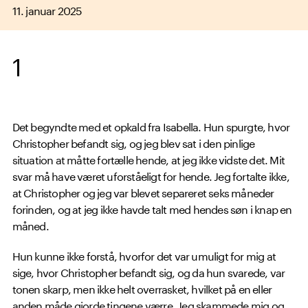
11. januar 2025
1
Det begyndte med et opkald fra Isabella. Hun spurgte, hvor
Christopher befandt sig, og jeg blev sat i den pinlige
situation at måtte fortælle hende, at jeg ikke vidste det. Mit
svar må have været uforståeligt for hende. Jeg fortalte ikke,
at Christopher og jeg var blevet separeret seks måneder
forinden, og at jeg ikke havde talt med hendes søn i knap en
måned.
Hun kunne ikke forstå, hvorfor det var umuligt for mig at
sige, hvor Christopher befandt sig, og da hun svarede, var
tonen skarp, men ikke helt overrasket, hvilket på en eller
anden måde gjorde tingene værre. Jeg skammede mig og