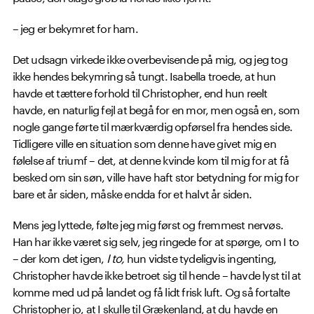
– jeg er bekymret for ham.
Det udsagn virkede ikke overbevisende på mig, og jeg tog
ikke hendes bekymring så tungt. Isabella troede, at hun
havde et tættere forhold til Christopher, end hun reelt
havde, en naturlig fejl at begå for en mor, men også en, som
nogle gange førte til mærkværdig opførsel fra hendes side.
Tidligere ville en situation som denne have givet mig en
følelse af triumf – det, at denne kvinde kom til mig for at få
besked om sin søn, ville have haft stor betydning for mig for
bare et år siden, måske endda for et halvt år siden.
Mens jeg lyttede, følte jeg mig først og fremmest nervøs.
Han har ikke været sig selv, jeg ringede for at spørge, om I to
– der kom det igen,
I to,
hun vidste tydeligvis ingenting,
Christopher havde ikke betroet sig til hende – havde lyst til at
komme med ud på landet og få lidt frisk luft. Og så fortalte
Christopher jo, at I skulle til Grækenland, at du havde en