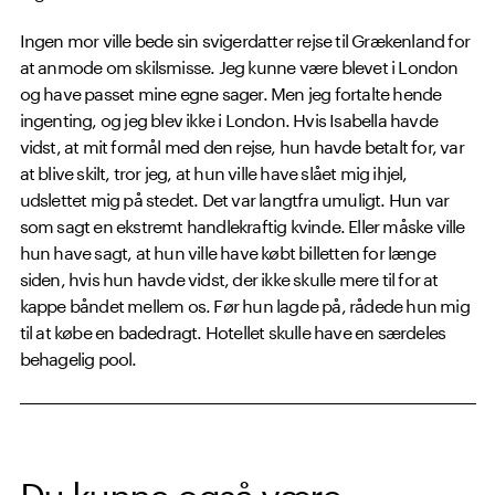
Ingen mor ville bede sin svigerdatter rejse til Grækenland for
at anmode om skilsmisse. Jeg kunne være blevet i London
og have passet mine egne sager. Men jeg fortalte hende
ingenting, og jeg blev ikke i London. Hvis Isabella havde
vidst, at mit formål med den rejse, hun havde betalt for, var
at blive skilt, tror jeg, at hun ville have slået mig ihjel,
udslettet mig på stedet. Det var langtfra umuligt. Hun var
som sagt en ekstremt handlekraftig kvinde. Eller måske ville
hun have sagt, at hun ville have købt billetten for længe
siden, hvis hun havde vidst, der ikke skulle mere til for at
kappe båndet mellem os. Før hun lagde på, rådede hun mig
til at købe en badedragt. Hotellet skulle have en særdeles
behagelig pool.
Du kunne også være