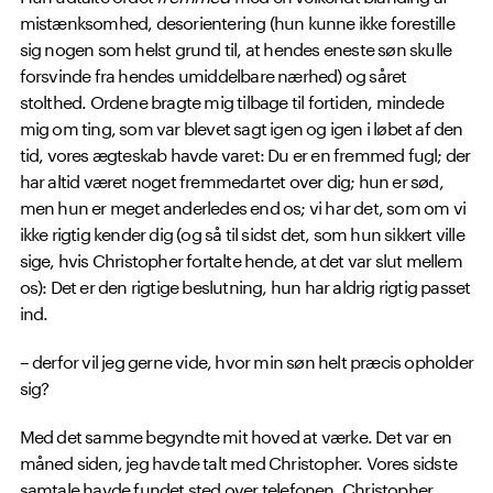
mistænksomhed, desorientering (hun kunne ikke forestille
sig nogen som helst grund til, at hendes eneste søn skulle
forsvinde fra hendes umiddelbare nærhed) og såret
stolthed. Ordene bragte mig tilbage til fortiden, mindede
mig om ting, som var blevet sagt igen og igen i løbet af den
tid, vores ægteskab havde varet: Du er en fremmed fugl; der
har altid været noget fremmedartet over dig; hun er sød,
men hun er meget anderledes end os; vi har det, som om vi
ikke rigtig kender dig (og så til sidst det, som hun sikkert ville
sige, hvis Christopher fortalte hende, at det var slut mellem
os): Det er den rigtige beslutning, hun har aldrig rigtig passet
ind.
– derfor vil jeg gerne vide, hvor min søn helt præcis opholder
sig?
Med det samme begyndte mit hoved at værke. Det var en
måned siden, jeg havde talt med Christopher. Vores sidste
samtale havde fundet sted over telefonen. Christopher