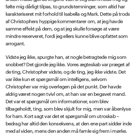
følte mig dårligt tilpas, to grundstemninger, som altid har
karakteriseret mit forhold til Isabella og Mark. Dette på trods
af Christophers hyppige kommentarer om, at jeg havde
samme effekt på dem, og at jeg skulle forsøge at være
mindre reserveret, fordi jeg ellers kunne blive opfattet som
arrogant.
Vidste jeg ikke, spurgte han, at nogle betragtede mig som
snobbet? Det gjorde jeg ikke. Vores ægteskab var præget af
de ting, Christopher vidste, og de ting, jeg ikke vidste. Det
var ikke kun et spørgsmål om intelligens, selvom
Christopher var mig overlegen på det punkt. Der havde
aldrig været nogen tvivl om, at han var en begavet mand.
Det var et spørgsmål om informationer, som blev
tilbageholdt, ting, som blev skjult for mig, men var åbenlyse
for ham. Kort sagt var det et spørgsmål om utroskab –
bedrag har altid den konsekvens, at den ene part sidder inde
med al viden, mens den anden må famle sig frem i mørke.