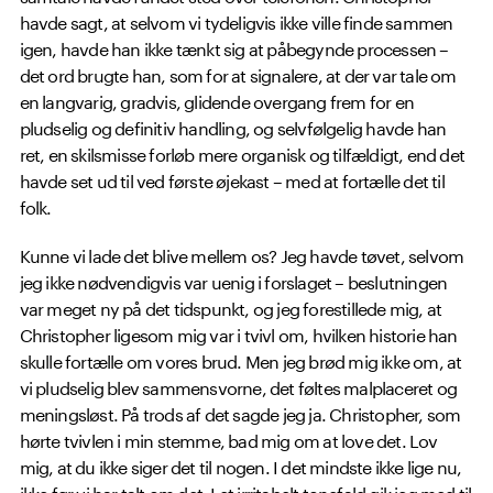
havde sagt, at selvom vi tydeligvis ikke ville finde sammen
igen, havde han ikke tænkt sig at påbegynde processen –
det ord brugte han, som for at signalere, at der var tale om
en langvarig, gradvis, glidende overgang frem for en
pludselig og definitiv handling, og selvfølgelig havde han
ret, en skilsmisse forløb mere organisk og tilfældigt, end det
havde set ud til ved første øjekast – med at fortælle det til
folk.
Kunne vi lade det blive mellem os? Jeg havde tøvet, selvom
jeg ikke nødvendigvis var uenig i forslaget – beslutningen
var meget ny på det tidspunkt, og jeg forestillede mig, at
Christopher ligesom mig var i tvivl om, hvilken historie han
skulle fortælle om vores brud. Men jeg brød mig ikke om, at
vi pludselig blev sammensvorne, det føltes malplaceret og
meningsløst. På trods af det sagde jeg ja. Christopher, som
hørte tvivlen i min stemme, bad mig om at love det. Lov
mig, at du ikke siger det til nogen. I det mindste ikke lige nu,
ikke før vi har talt om det. I et irritabelt tonefald gik jeg med til