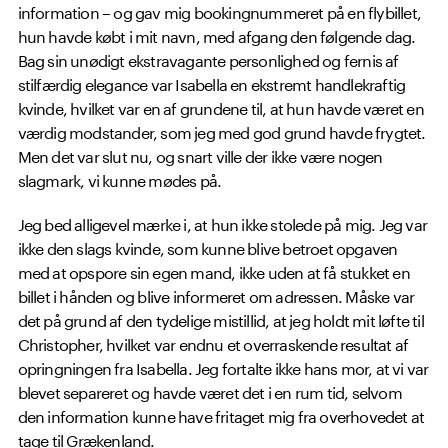
information – og gav mig bookingnummeret på en flybillet,
hun havde købt i mit navn, med afgang den følgende dag.
Bag sin unødigt ekstravagante personlighed og fernis af
stilfærdig elegance var Isabella en ekstremt handlekraftig
kvinde, hvilket var en af grundene til, at hun havde været en
værdig modstander, som jeg med god grund havde frygtet.
Men det var slut nu, og snart ville der ikke være nogen
slagmark, vi kunne mødes på.
Jeg bed alligevel mærke i, at hun ikke stolede på mig. Jeg var
ikke den slags kvinde, som kunne blive betroet opgaven
med at opspore sin egen mand, ikke uden at få stukket en
billet i hånden og blive informeret om adressen. Måske var
det på grund af den tydelige mistillid, at jeg holdt mit løfte til
Christopher, hvilket var endnu et overraskende resultat af
opringningen fra Isabella. Jeg fortalte ikke hans mor, at vi var
blevet separeret og havde været det i en rum tid, selvom
den information kunne have fritaget mig fra overhovedet at
tage til Grækenland.