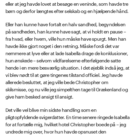
eller at jeg havde lovet at besøge en veninde, som havde tre
børn og derfor længtes efter selskab og en hjælpende hånd.
Eller han kunne have fortalt en halv sandhed, begyndelsen
på sandheden, han kunne have sagt, at vi holdt en pause –
fra hvad, eller hvem, ville hun måske have spurgt. Men han
havde ikke gjort noget i den retning. Måske fordi det var
nemmere at lyve eller at lade Isabella drage de konklusioner,
hun ønskede – selvom vildfarelserne efterfølgende satte
hende i en mere besværlig situation. I det øjeblik indså jeg, at
vi blev nødt til at gøre tingenes tilstand officiel. Jeg havde
allerede besluttet, at jeg ville bede Christopher om
skilsmisse, og nu ville jeg simpelthen tage til Grækenland og
give ham besked ansigt til ansigt.
Det ville vel blive min sidste handling som en
pligtopfyldende svigerdatter. En time senere ringede Isabella
for at fortælle mig, hvilket hotel Christopher boede på – jeg
undrede mig over, hvor hun havde opsnuset den