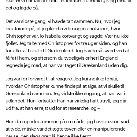
det og lagde på.
Det var sidste gang, vi havde talt sammen. Nu, hvor jeg
insisterede på, at jeg ikke havde nogen anelse om, hvor
Christopher var, lo Isabella kortvarigt og sagde: Vær nu ikke
fjollet. Jeg talte med Christopher for tre uger siden, og han
fortalte, at I skulle til Grækenland. Jeg havde så svært ved at
få fat i ham, og eftersom du tydeligvis er her i England,
regnede jeg med, at han var taget til Grækenland uden dig.
Jeg var for forvirret til at reagere. Jeg kunne ikke forstå,
hvordan Christopher kunne finde på at sige, at vi skulle til
Grækenland sammen. Jeg vidste ikke engang, at han var i
udlandet. Hun fortsatte: Han har virkelig haft travlt, jeg går
ud fra, at han er rejst ud for at researche, og –
Hun dæmpede stemmen på en måde, jeg havde svært ved
at tyde, måske var det ægte tøven eller en manipulerende
pause, den slags greb lå hende ikke fjernt.