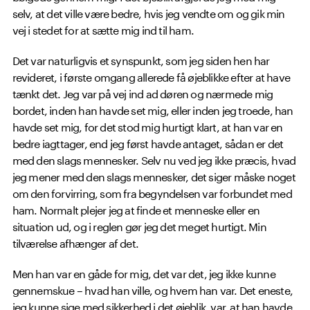
selv, at det ville være bedre, hvis jeg vendte om og gik min
vej i stedet for at sætte mig ind til ham.
Det var naturligvis et synspunkt, som jeg siden hen har
revideret, i første omgang allerede få øjeblikke efter at have
tænkt det. Jeg var på vej ind ad døren og nærmede mig
bordet, inden han havde set mig, eller inden jeg troede, han
havde set mig, for det stod mig hurtigt klart, at han var en
bedre iagttager, end jeg først havde antaget, sådan er det
med den slags mennesker. Selv nu ved jeg ikke præcis, hvad
jeg mener med den slags mennesker, det siger måske noget
om den forvirring, som fra begyndelsen var forbundet med
ham. Normalt plejer jeg at finde et menneske eller en
situation ud, og i reglen gør jeg det meget hurtigt. Min
tilværelse afhænger af det.
Men han var en gåde for mig, det var det, jeg ikke kunne
gennemskue – hvad han ville, og hvem han var. Det eneste,
jeg kunne sige med sikkerhed i det øjeblik, var, at han havde