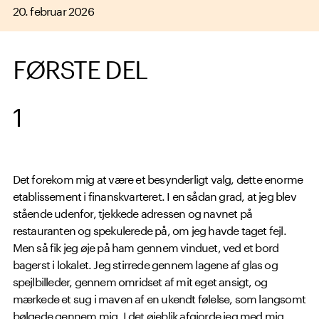
20. februar 2026
FØRSTE DEL
1
Det forekom mig at være et besynderligt valg, dette enorme
etablissement i finanskvarteret. I en sådan grad, at jeg blev
stående udenfor, tjekkede adressen og navnet på
restauranten og spekulerede på, om jeg havde taget fejl.
Men så fik jeg øje på ham gennem vinduet, ved et bord
bagerst i lokalet. Jeg stirrede gennem lagene af glas og
spejlbilleder, gennem omridset af mit eget ansigt, og
mærkede et sug i maven af en ukendt følelse, som langsomt
bølgede gennem mig. I det øjeblik afgjorde jeg med mig