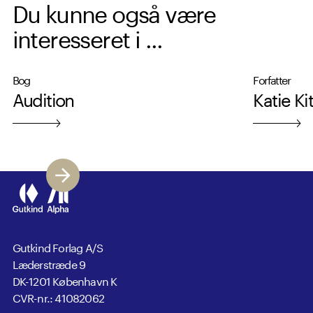
Du kunne også være
interesseret i ...
Bog
Forfatter
Audition
Katie K
Gutkind Forlag A/S
Læderstræde 9
DK-1201 København K
CVR-nr.: 41082062