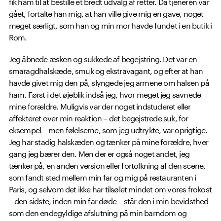
fik ham til at bestille et bredt udvalg af retter. Da tjeneren var
gået, fortalte han mig, at han ville give mig en gave, noget
meget særligt, som han og min mor havde fundet i en butik i
Rom.
Jeg åbnede æsken og sukkede af begejstring. Det var en
smaragdhalskæde, smuk og ekstravagant, og efter at han
havde givet mig den på, slyngede jeg armene om halsen på
ham. Først i det øjeblik indså jeg, hvor meget jeg savnede
mine forældre. Muligvis var der noget indstuderet eller
affekteret over min reaktion – det begejstrede suk, for
eksempel – men følelserne, som jeg udtrykte, var oprigtige.
Jeg har stadig halskæden og tænker på mine forældre, hver
gang jeg bærer den. Men der er også noget andet, jeg
tænker på, en anden version eller fortolkning af den scene,
som fandt sted mellem min far og mig på restauranten i
Paris, og selvom det ikke har tilsølet mindet om vores frokost
– den sidste, inden min far døde – står den i min bevidsthed
som den endegyldige afslutning på min barndom og