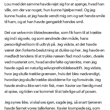
Lou med det samme havde rejst sig for at spørge, hvad han
ville, om der var noget, hun kunne hjælpe med. Og jeg
kunne huske, at jeg havde vendt mig om og set hende smile
til ham, og at han havde gengældt hendes smil.
Det var selve min tilstedeværelse, som fik ham til at trække
sig ind i sig selv, og som ændrede den måde, hans
personlighed kom til udtryk på. Jeg vidste, at det havde
været den forkerte beslutning at dukke op her. Jeg havde en
medfødt tendens til at trykke næsen flad mod ruden, dvæle
ved mysteriet om, hvad andre følte og tænkte, men jeg
havde også en naturlig selvopretholdelsesdrift. Jeg vidste,
hvor jeg skulle trække grænsen, hvis det blev nødvendigt,
hvordan jeg skulle trække skodderne for og forsvinde. Jeg
havde endnu ikke rørt min fisk, men Xavier var færdig med
at spise, og tiden var kommet til at tale lige ud af posen.
Jeg synes ikke, vi skal ses igen, sagde jeg, så snart tjeneren
havde fjernet vores tallerkener. Xavier krympede sig, som