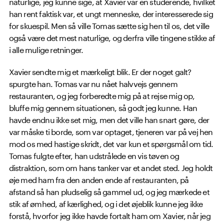
naturlige, jeg kunne sige, at Xavier var en studerende, hvilket
han rent faktisk var, et ungt menneske, der interesserede sig
for skuespil. Men så ville Tomas sætte sig hen til os, det ville
også være det mest naturlige, og derfra ville tingene stikke af
i alle mulige retninger.
Xavier sendte mig et mærkeligt blik. Er der noget galt?
spurgte han. Tomas var nu nået halvvejs gennem
restauranten, og jeg forberedte mig på at rejse mig op,
bluffe mig gennem situationen, så godt jeg kunne. Han
havde endnu ikke set mig, men det ville han snart gøre, der
var måske ti borde, som var optaget, tjeneren var på vej hen
mod os med hastige skridt, det var kun et spørgsmål om tid.
Tomas fulgte efter, han udstrålede en vis tøven og
distraktion, som om hans tanker var et andet sted. Jeg holdt
øje med ham fra den anden ende af restauranten, på
afstand så han pludselig så gammel ud, og jeg mærkede et
stik af ømhed, af kærlighed, og i det øjeblik kunne jeg ikke
forstå, hvorfor jeg ikke havde fortalt ham om Xavier, når jeg