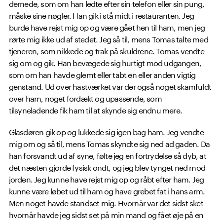
dernede, som om han ledte efter sin telefon eller sin pung,
måske sine nøgler. Han gik i stå midt i restauranten. Jeg
burde have rejst mig op og være gået hen til ham, men jeg
rørte mig ikke ud af stedet. Jeg så til, mens Tomas talte med
tjeneren, som nikkede og trak på skuldrene. Tomas vendte
sig om og gik. Han bevægede sig hurtigt mod udgangen,
som om han havde glemt eller tabt en eller anden vigtig
genstand. Ud over hastværket var der også noget skamfuldt
over ham, noget fordækt og upassende, som
tilsyneladende fik ham til at skynde sig endnu mere.
Glasdøren gik op og lukkede sig igen bag ham. Jeg vendte
mig om og så til, mens Tomas skyndte sig ned ad gaden. Da
han forsvandt ud af syne, følte jeg en fortrydelse så dyb, at
det næsten gjorde fysisk ondt, og jeg blev tynget ned mod
jorden. Jeg kunne have rejst mig op og råbt efter ham. Jeg
kunne være løbet ud til ham og have grebet fat i hans arm.
Men noget havde standset mig. Hvornår var det sidst sket –
hvornår havde jeg sidst set på min mand og fået øje på en