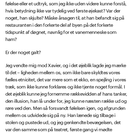
følelse eller et udtryk, som jeg ikke uden videre kunne forstå,
hvis betydning ikke var tydelig ved første øjekast? Var der
noget, han skjulte? Måske årsagen til, at han befandt sig på
restauranten i den forkerte del af byen på det forkerte
tidspunkt af døgnet, navnlig for et vanemenneske som
ham?
Er der noget galt?
Jeg vendte mig mod Xavier, og i det øjeblik lagde jeg mærke
til det – ligheden mellem os, som ikke bare skyldtes vores
fælles etnicitet, det var mere som et ekko, en spejling i vores
træk, som ikke kunne forklares og ikke tjente noget formål. I
det øjeblik kunne jeg fornemme rækkevidden af hans tanker,
den illusion, han lå under for, jeg kunne næsten række ud og
røre ved den. Men så forsvandt følelsen igen, og afgrunden
mellem os udvidede sig på ny. Han lænede sig tilbage i
stolen og pustede ud, og jeg genkendte bevægelsen, det
var den samme som på teatret, første gang vi mødte