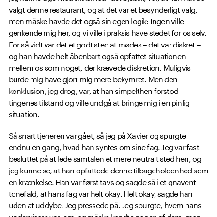
valgt denne restaurant, og at det var et besynderligt valg,
men måske havde det også sin egen logik: Ingen ville
genkende mig her, og vi ville i praksis have stedet for os selv.
For så vidt var det et godt sted at mødes – det var diskret –
og han havde helt åbenbart også opfattet situationen
mellem os som noget, der krævede diskretion. Muligvis
burde mig have gjort mig mere bekymret. Men den
konklusion, jeg drog, var, at han simpelthen forstod
tingenes tilstand og ville undgå at bringe mig i en pinlig
situation.
Så snart tjeneren var gået, så jeg på Xavier og spurgte
endnu en gang, hvad han syntes om sine fag. Jeg var fast
besluttet på at lede samtalen et mere neutralt sted hen, og
jeg kunne se, at han opfattede denne tilbageholdenhed som
en krænkelse. Han var først tavs og sagde så i et gnavent
tonefald, at hans fag var helt okay. Helt okay, sagde han
uden at uddybe. Jeg pressede på. Jeg spurgte, hvem hans
undervisere var, om jeg måske kendte nogen af dem, men