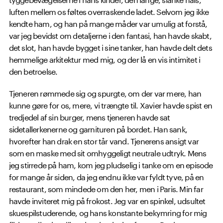
luften mellem os føltes overraskende ladet. Selvom jeg ikke
kendte ham, og han på mange måder var umulig at forstå,
var jeg bevidst om detaljerne i den fantasi, han havde skabt,
det slot, han havde bygget i sine tanker, han havde delt dets
hemmelige arkitektur med mig, og der lå en vis intimitet i
den betroelse.
Tjeneren rømmede sig og spurgte, om der var mere, han
kunne gøre for os, mere, vi trængte til. Xavier havde spist en
tredjedel af sin burger, mens tjeneren havde sat
sidetallerkenerne og garnituren på bordet. Han sank,
hvorefter han drak en stor tår vand. Tjenerens ansigt var
som en maske med sit omhyggeligt neutrale udtryk. Mens
jeg stirrede på ham, kom jeg pludselig i tanke om en episode
for mange år siden, da jeg endnu ikke var fyldt tyve, på en
restaurant, som mindede om den her, men i Paris. Min far
havde inviteret mig på frokost. Jeg var en spinkel, udsultet
skuespilstuderende, og hans konstante bekymring for mig