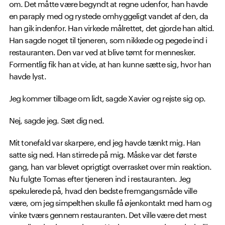
om. Det måtte være begyndt at regne udenfor, han havde
en paraply med og rystede omhyggeligt vandet af den, da
han gik indenfor. Han virkede målrettet, det gjorde han altid.
Han sagde noget til tjeneren, som nikkede og pegede ind i
restauranten. Den var ved at blive tømt for mennesker.
Formentlig fik han at vide, at han kunne sætte sig, hvor han
havde lyst.
Jeg kommer tilbage om lidt, sagde Xavier og rejste sig op.
Nej, sagde jeg. Sæt dig ned.
Mit tonefald var skarpere, end jeg havde tænkt mig. Han
satte sig ned. Han stirrede på mig. Måske var det første
gang, han var blevet oprigtigt overrasket over min reaktion.
Nu fulgte Tomas efter tjeneren ind i restauranten. Jeg
spekulerede på, hvad den bedste fremgangsmåde ville
være, om jeg simpelthen skulle få øjenkontakt med ham og
vinke tværs gennem restauranten. Det ville være det mest