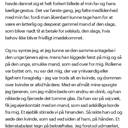
havde dannet sig et helt forkert billede af min far og hans
kærlige gestus. Det var første gang, jeg følte medlidenhed
med min far, fordi man åbenbart kunne tage ham for at
være en latterlig og desperat gammel mand af den slags,
som bliver nødt til at betale for selskab, den slags, hvis
behov ikke bliver frivilligt imødekommet.
Og nu syntes jeg, at jeg kunne se den samme antagelse i
den unge tjeners øjne, mens han kiggede først på mig og så
på den unge, smukke mand, som sad over for mig. Rollerne
var byttet om, nu var det mig, der var ynkværdig eller
ligefrem foragtelig – jeg var trods alt en kvinde, og dommen
over kvinder er altid hårdere. Med en afmålt mine spurgte
jeg tjeneren, om jeg måtte bede om endnu en drink, og han
nikkede og fjernede det tomme glas. Da han var på vej væk,
fik jeg øjenkontakt med en mand, som sad adskillige borde
fra mig. Et øjeblik stirrede vi på hinanden. Så rakte han ud og
aede den kvinde, som sad ved siden af ham, på hånden. Et
lidenskabsløst tegn på bekræftelse. Jeg forstod udmærket,