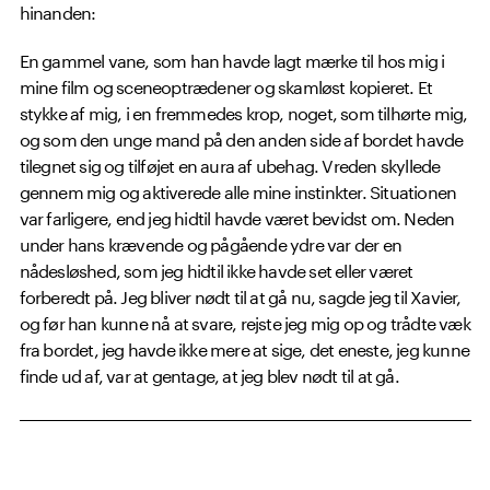
hinanden:
En gammel vane, som han havde lagt mærke til hos mig i
mine film og sceneoptrædener og skamløst kopieret. Et
stykke af mig, i en fremmedes krop, noget, som tilhørte mig,
og som den unge mand på den anden side af bordet havde
tilegnet sig og tilføjet en aura af ubehag. Vreden skyllede
gennem mig og aktiverede alle mine instinkter. Situationen
var farligere, end jeg hidtil havde været bevidst om. Neden
under hans krævende og pågående ydre var der en
nådesløshed, som jeg hidtil ikke havde set eller været
forberedt på. Jeg bliver nødt til at gå nu, sagde jeg til Xavier,
og før han kunne nå at svare, rejste jeg mig op og trådte væk
fra bordet, jeg havde ikke mere at sige, det eneste, jeg kunne
finde ud af, var at gentage, at jeg blev nødt til at gå.