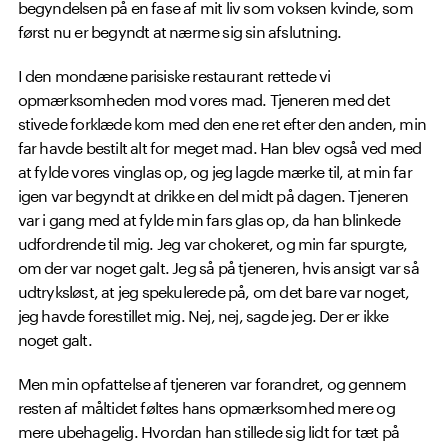
begyndelsen på en fase af mit liv som voksen kvinde, som
først nu er begyndt at nærme sig sin afslutning.
I den mondæne parisiske restaurant rettede vi
opmærksomheden mod vores mad. Tjeneren med det
stivede forklæde kom med den ene ret efter den anden, min
far havde bestilt alt for meget mad. Han blev også ved med
at fylde vores vinglas op, og jeg lagde mærke til, at min far
igen var begyndt at drikke en del midt på dagen. Tjeneren
var i gang med at fylde min fars glas op, da han blinkede
udfordrende til mig. Jeg var chokeret, og min far spurgte,
om der var noget galt. Jeg så på tjeneren, hvis ansigt var så
udtryksløst, at jeg spekulerede på, om det bare var noget,
jeg havde forestillet mig. Nej, nej, sagde jeg. Der er ikke
noget galt.
Men min opfattelse af tjeneren var forandret, og gennem
resten af måltidet føltes hans opmærksomhed mere og
mere ubehagelig. Hvordan han stillede sig lidt for tæt på