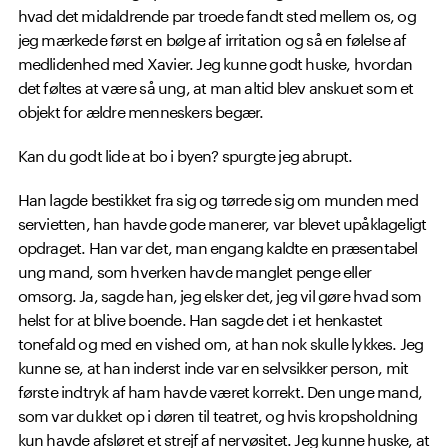
hvad det midaldrende par troede fandt sted mellem os, og
jeg mærkede først en bølge af irritation og så en følelse af
medlidenhed med Xavier. Jeg kunne godt huske, hvordan
det føltes at være så ung, at man altid blev anskuet som et
objekt for ældre menneskers begær.
Kan du godt lide at bo i byen? spurgte jeg abrupt.
Han lagde bestikket fra sig og tørrede sig om munden med
servietten, han havde gode manerer, var blevet upåklageligt
opdraget. Han var det, man engang kaldte en præsentabel
ung mand, som hverken havde manglet penge eller
omsorg. Ja, sagde han, jeg elsker det, jeg vil gøre hvad som
helst for at blive boende. Han sagde det i et henkastet
tonefald og med en vished om, at han nok skulle lykkes. Jeg
kunne se, at han inderst inde var en selvsikker person, mit
første indtryk af ham havde været korrekt. Den unge mand,
som var dukket op i døren til teatret, og hvis kropsholdning
kun havde afsløret et strejf af nervøsitet. Jeg kunne huske, at