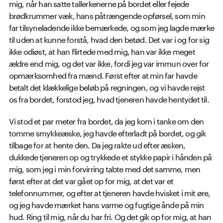
mig, når han satte tallerkenerne på bordet eller fejede
brødkrummer væk, hans påtrængende opførsel, som min
far tilsyneladende ikke bemærkede, og som jeg lagde mærke
til uden at kunne forstå, hvad den betød. Det var i og for sig
ikke odiøst, at han flirtede med mig, han var ikke meget
ældre end mig, og det var ikke, fordi jeg var immun over for
opmærksomhed fra mænd. Først efter at min far havde
betalt det klækkelige beløb på regningen, og vi havde rejst
os fra bordet, forstod jeg, hvad tjeneren havde hentydet til.
Vi stod et par meter fra bordet, da jeg kom i tanke om den
tomme smykkeæske, jeg havde efterladt på bordet, og gik
tilbage for at hente den. Da jeg rakte ud efter æsken,
dukkede tjeneren op og trykkede et stykke papir i hånden på
mig, som jeg i min forvirring tabte med det samme, men
først efter at det var gået op for mig, at det var et
telefonnummer, og efter at tjeneren havde hvisket i mit øre,
og jeg havde mærket hans varme og fugtige ånde på min
hud. Ring til mig, når du har fri. Og det gik op for mig, at han