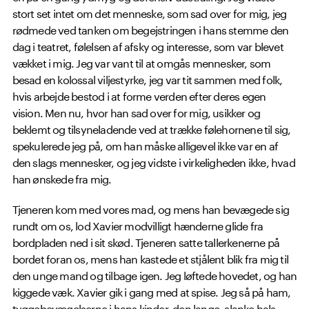
stort set intet om det menneske, som sad over for mig, jeg
rødmede ved tanken om begejstringen i hans stemme den
dag i teatret, følelsen af afsky og interesse, som var blevet
vækket i mig. Jeg var vant til at omgås mennesker, som
besad en kolossal viljestyrke, jeg var tit sammen med folk,
hvis arbejde bestod i at forme verden efter deres egen
vision. Men nu, hvor han sad over for mig, usikker og
beklemt og tilsyneladende ved at trække følehornene til sig,
spekulerede jeg på, om han måske alligevel ikke var en af
den slags mennesker, og jeg vidste i virkeligheden ikke, hvad
han ønskede fra mig.
Tjeneren kom med vores mad, og mens han bevægede sig
rundt om os, lod Xavier modvilligt hænderne glide fra
bordpladen ned i sit skød. Tjeneren satte tallerkenerne på
bordet foran os, mens han kastede et stjålent blik fra mig til
den unge mand og tilbage igen. Jeg løftede hovedet, og han
kiggede væk. Xavier gik i gang med at spise. Jeg så på ham,
tyggebevægelserne i hans kinder, den lange, slanke hals,