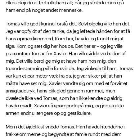
ellers plejede at fortælle ham alt; når jeg stolede mere på
ham end på noget andet menneske.
Tomas ville godt kunne forstå det. Selvfølgelig ville han det.
Jeg var opfyldt af den tanke, da jeg løftede hånden for at få
hans opmærksomhed. Kom her, havde jeg tænkt mig at
sige. Kom og sæt dig her hos os. Det her er – og jeg ville
præsentere Tomas for Xavier. Han ville sidde ved siden af
mig. Det ville berolige mig at have ham hos mig, den
truende stemning ville forsvinde. Jeg vinkede til ham, Tomas
var kun et par meter væk fra os, jeg var sikker på, at han
måtte have set mig. Xavier vendte sig om med et forvirret
ansigtsudtryk, hans blik gled gennem rummet, men
dvælede ikke ved Tomas, som han ikke kendte og aldrig
havde mødt. Xavier så spørgende på mig, og jeg strakte
armen endnu længere op og gestikulere.
Men i det øjeblik stivnede Tomas. Han havde hænderne i
frakkelommerne og begyndte at famle rundt med dem