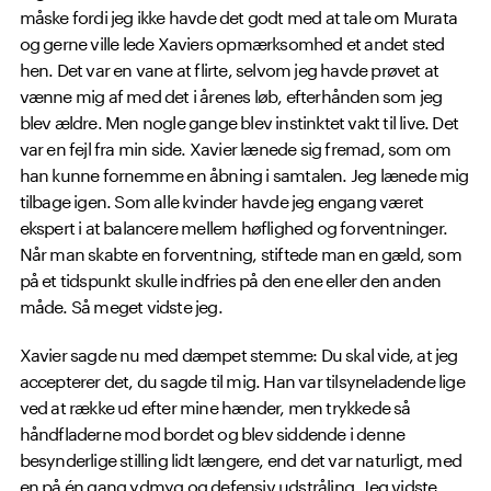
måske fordi jeg ikke havde det godt med at tale om Murata
og gerne ville lede Xaviers opmærksomhed et andet sted
hen. Det var en vane at flirte, selvom jeg havde prøvet at
vænne mig af med det i årenes løb, efterhånden som jeg
blev ældre. Men nogle gange blev instinktet vakt til live. Det
var en fejl fra min side. Xavier lænede sig fremad, som om
han kunne fornemme en åbning i samtalen. Jeg lænede mig
tilbage igen. Som alle kvinder havde jeg engang været
ekspert i at balancere mellem høflighed og forventninger.
Når man skabte en forventning, stiftede man en gæld, som
på et tidspunkt skulle indfries på den ene eller den anden
måde. Så meget vidste jeg.
Xavier sagde nu med dæmpet stemme: Du skal vide, at jeg
accepterer det, du sagde til mig. Han var tilsyneladende lige
ved at række ud efter mine hænder, men trykkede så
håndfladerne mod bordet og blev siddende i denne
besynderlige stilling lidt længere, end det var naturligt, med
en på én gang ydmyg og defensiv udstråling. Jeg vidste