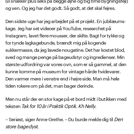
(vi snakker plus seks på begge øjne og big time bygningsfejl)
og ven. Og jeg har det godt. Så godt, at det skal fejres.
Den sidste uge har jeg arbejdet på et projekt. En jubilæums-
kage. Jeg har set videoer på YouTube, researchet på
Instagram, lavet flere mousser, der skilte. Bagt for tykke og
for tynde lagkagebunde, brændt mig på kogende
sukkermasse, da jeg lavede nougatine. Det har kostet blod,
sved og mange penge på bageudstyr og ingredienser. Min
største udfordring var vores ovn, som er så gammel, at den
kunne komme på museum for vintage hårde hvidevarer.
Den varmer mere i venstre end i højre side. Man må hele
tiden rokere om på det, man bager derinde.
Men nu står der en stor kage på et bord midt i butikken med
teksten
Tak for 10 år i Praktik Optik. Kh Nelly
.
– Seriøst, siger Anne-Grethe. – Du burde melde dig til
Den
store bagedyst
.