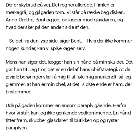
Der er skybrud på vej. Det regner allerede. Himlen er
mørkegrå, og gågaden tom. Vi står på række bag disken,
Anne-Grethe, Bent og jeg, og kigger mod glasdøren, og
hvad der sker på den anden side af den.
– Se det fra den lyse side, siger Bent. – Hvis der ikke kommer
nogen kunder, kan vi spise kagen selv.
Mens han siger det, lægger han sin hånd på min skulder. Det
gør han tit. Jeg tror, det er en del af hans chefstrategi. At de
joviale berøringer skal få mig til at føle mig anerkendt, så jeg
glemmer, at han er min chef, at det i sidste ende er ham, der
bestemmer.
Ude på gaden kommer en ensom paraply gående. Herfra
hvor vi står, kan jeg ikke genkende vedkommende. En hånd
titter frem, skubber glasdøren til butikken op og ryster
paraplyen.