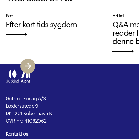
Bog
Artikel
Efter kort tids sygdom
Q&A med
redder l
denne 
Gutkind Forlag A/S
Læderstræde 9
DK-1201 København K
CVR-nr.: 41082062
Kontakt os