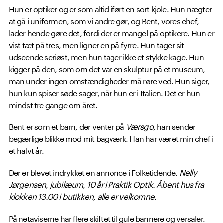
Hun er optiker og er som altid iført en sort kjole. Hun nægter
at gå i uniformen, som vi andre gør, og Bent, vores chef,
lader hende gøre det, fordi der er mangel på optikere. Hun er
vist tæt på tres, men ligner en på fyrre. Hun tager sit
udseende seriøst, men hun tager ikke et stykke kage. Hun
kigger på den, som om det var en skulptur på et museum,
man under ingen omstændigheder må røre ved. Hun siger,
hun kun spiser søde sager, når hun er i Italien. Det er hun
mindst tre gange om året.
Bent er som et barn, der venter på
Værsgo
, han sender
begærlige blikke mod mit bagværk. Han har været min chef i
et halvt år.
Der er blevet indrykket en annonce i Folketidende.
Nelly
Jørgensen, jubilæum, 10 år i Praktik Optik. Åbent hus fra
klokken 13.00 i butikken, alle er velkomne.
På netaviserne har flere skiftet til gule bannere og versaler.