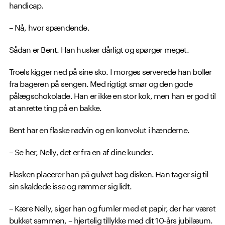
handicap.
– Nå, hvor spændende.
Sådan er Bent. Han husker dårligt og spørger meget.
Troels kigger ned på sine sko. I morges serverede han boller
fra bageren på sengen. Med rigtigt smør og den gode
pålægschokolade. Han er ikke en stor kok, men han er god til
at anrette ting på en bakke.
Bent har en flaske rødvin og en konvolut i hænderne.
– Se her, Nelly, det er fra en af dine kunder.
Flasken placerer han på gulvet bag disken. Han tager sig til
sin skaldede isse og rømmer sig lidt.
– Kære Nelly, siger han og fumler med et papir, der har været
bukket sammen, – hjertelig tillykke med dit 10-års jubilæum.