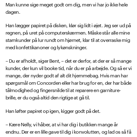
Man kunne sige meget godt om dig, men vi har jo ikke hele
dagen.
Han lægger papiret på disken, klør sig lidt i øjet. Jeg ser ud på
regnen, på uret på computerskærmen. Måske står alle mine
stamkunder på lur rundt om hjørnet, klar til at overraske mig
med konfettikanoner og lykønskninger.
– Du er afholdt, siger Bent, – det er derfor, at der er så mange
kunder, der kun vil booke tid, når du er på arbejde. Og så er vi
mange, der nyder godt af alt dit hjemmebag. Hvis man har
spørgsmål om Concorden eller har brug for en, der har både
tålmodighed og fingersnilde til at reparere en garniture-
brille, er du også altid den rigtige at gå til.
Han løfter papiret op igen, kigger godt på det.
– Kære Nelly, vi håber, at vi har dig i butikken mange år
endnu. Der er en lille gave til dig i konvolutten, og lad os så få