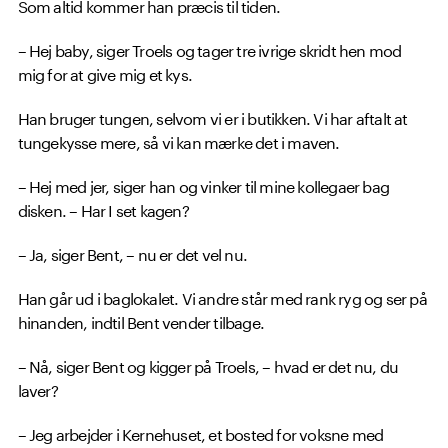
Som altid kommer han præcis til tiden.
– Hej baby, siger Troels og tager tre ivrige skridt hen mod
mig for at give mig et kys.
Han bruger tungen, selvom vi er i butikken. Vi har aftalt at
tungekysse mere, så vi kan mærke det i maven.
– Hej med jer, siger han og vinker til mine kollegaer bag
disken. – Har I set kagen?
– Ja, siger Bent, – nu er det vel nu.
Han går ud i baglokalet. Vi andre står med rank ryg og ser på
hinanden, indtil Bent vender tilbage.
– Nå, siger Bent og kigger på Troels, – hvad er det nu, du
laver?
– Jeg arbejder i Kernehuset, et bosted for voksne med