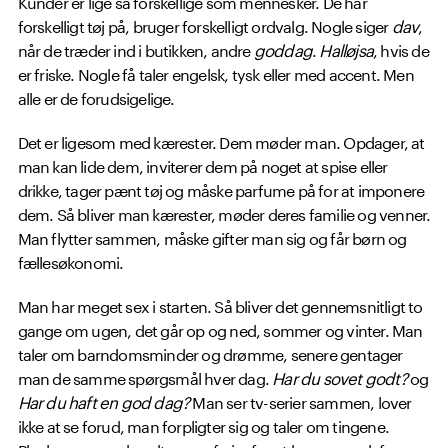
Kunder er lige så forskellige som mennesker. De har
forskelligt tøj på, bruger forskelligt ordvalg. Nogle siger
dav
,
når de træder ind i butikken, andre
goddag
.
Halløjsa
, hvis de
er friske. Nogle få taler engelsk, tysk eller med accent. Men
alle er de forudsigelige.
Det er ligesom med kærester. Dem møder man. Opdager, at
man kan lide dem, inviterer dem på noget at spise eller
drikke, tager pænt tøj og måske parfume på for at imponere
dem. Så bliver man kærester, møder deres familie og venner.
Man flytter sammen, måske gifter man sig og får børn og
fællesøkonomi.
Man har meget sex i starten. Så bliver det gennemsnitligt to
gange om ugen, det går op og ned, sommer og vinter. Man
taler om barndomsminder og drømme, senere gentager
man de samme spørgsmål hver dag.
Har du sovet godt?
og
Har du haft en god dag?
Man ser tv-serier sammen, lover
ikke at se forud, man forpligter sig og taler om tingene.