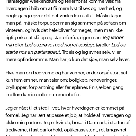
Planlægger weekendture og ferier for at komme væk fra
hverdagen i håb om at få mere lyst til sex og nærhed, og
nogle gange giver det det ønskede resultat. Måske tager
man på, måske forpupper man sig sammen på sofaen om
vinteren, og hvis det hele bliver for meget, men man ikke
rigtig orker at slå op og starte forfra, siger man
Jeg keder
mig
eller
Lad os prøve med noget sexlegetøj
eller
Lad os
starte hos en parterapeut.
Troels og jeg synes selv, vi er
mere opfindsomme. Man har jo kun det sjov, man selv laver.
Hvis man er i trediverne og har venner, er der også stort set
kun fem emner, man taler om: boligkøb, renoveringer,
bryllupper, forplantning eller ferieplaner. En sjælden gang
imellem karriere eller dumme chefer.
Jeg er nået til et sted i livet, hvor hverdagen er kommet på
formel. Jeg har lært at passe et job, at holde af hverdagen og
elske min partner. Jeg er kvinde, bosat i Danmark, i starten af
trediverne, i fast parforhold, optikerassistent, ret langsynet