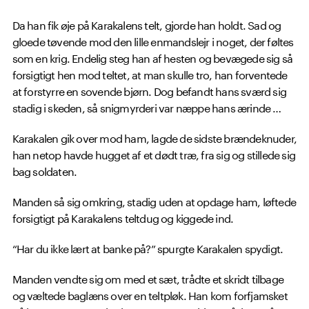
Da han fik øje på Karakalens telt, gjorde han holdt. Sad og
gloede tøvende mod den lille enmandslejr i noget, der føltes
som en krig. Endelig steg han af hesten og bevægede sig så
forsigtigt hen mod teltet, at man skulle tro, han forventede
at forstyrre en sovende bjørn. Dog befandt hans sværd sig
stadig i skeden, så snigmyrderi var næppe hans ærinde …
Karakalen gik over mod ham, lagde de sidste brændeknuder,
han netop havde hugget af et dødt træ, fra sig og stillede sig
bag soldaten.
Manden så sig omkring, stadig uden at opdage ham, løftede
forsigtigt på Karakalens teltdug og kiggede ind.
“Har du ikke lært at banke på?” spurgte Karakalen spydigt.
Manden vendte sig om med et sæt, trådte et skridt tilbage
og væltede baglæns over en teltpløk. Han kom forfjamsket