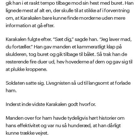
gik han i et raskt tempo tilbage mod sin hest med buret. Han
lignede mest af alt en, der skulle til at stikke af i forventning
om, at Karakalen bare kunne finde morderne uden mere
information at gå efter.
Karakalen fulgte efter. “Sæt dig,” sagde han. “Jeg laver mad,
du fortæller.” Han gav manden et kammeratligt klap på
skulderen, tog buret og gik tilbage til bålet. Så trak han de
resterende fire duer ud, hev hovederne af dem og gav sig til
at plukke kroppene.
Soldaten satte sig. Livsgnisten så ud til langsomt at forlade
ham.
Inderst inde vidste Karakalen godt hvorfor.
Manden over for ham havde tydeligvis hørt historier om
hans effektivitet og var nu så hunderæd, at han dårligt
kunne trække vejret.