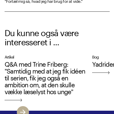
“Fortæl mig så, hvad jeg har brug for at vide.”
Du kunne også være
interesseret i ...
Artikel
Bog
Q&A med Trine Friberg:
Yadride
"Samtidig med at jeg fik idéen
til serien, fik jeg også en
ambition om, at den skulle
vække læselyst hos unge"