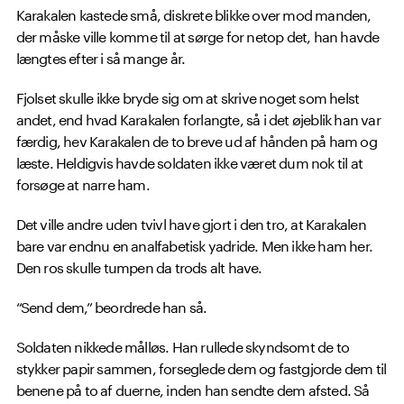
Karakalen kastede små, diskrete blikke over mod manden,
der måske ville komme til at sørge for netop det, han havde
længtes efter i så mange år.
Fjolset skulle ikke bryde sig om at skrive noget som helst
andet, end hvad Karakalen forlangte, så i det øjeblik han var
færdig, hev Karakalen de to breve ud af hånden på ham og
læste. Heldigvis havde soldaten ikke været dum nok til at
forsøge at narre ham.
Det ville andre uden tvivl have gjort i den tro, at Karakalen
bare var endnu en analfabetisk yadride. Men ikke ham her.
Den ros skulle tumpen da trods alt have.
“Send dem,” beordrede han så.
Soldaten nikkede målløs. Han rullede skyndsomt de to
stykker papir sammen, forseglede dem og fastgjorde dem til
benene på to af duerne, inden han sendte dem afsted. Så