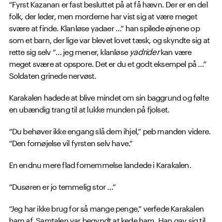
“Fyrst Kazanan er fast besluttet på at få hævn. Der er en del
folk, der leder, men morderne har vist sig at være meget
svære at finde. Klanløse yadaer …” han spilede øjnene op
som et barn, der lige var blevet lovet tæsk, og skyndte sig at
rette sig selv “… jeg mener, klanløse
yadrider
kan være
meget svære at opspore. Det er du et godt eksempel på …”
Soldaten grinede nervøst.
Karakalen hadede at blive mindet om sin baggrund og følte
en ubændig trang til at lukke munden på fjolset.
“Du behøver ikke engang slå dem ihjel,” peb manden videre.
“Den fornøjelse vil fyrsten selv have.”
En endnu mere flad fornemmelse landede i Karakalen.
“Dusøren er jo temmelig stor …”
“Jeg har ikke brug for så mange penge,” verfede Karakalen
ham af. Samtalen var begyndt at kede ham. Han gav sig til