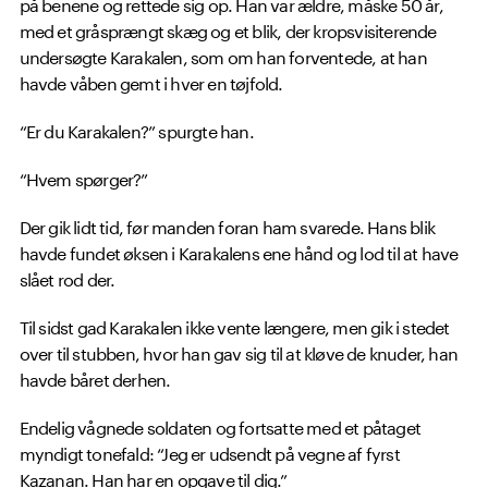
på benene og rettede sig op. Han var ældre, måske 50 år,
med et gråsprængt skæg og et blik, der kropsvisiterende
undersøgte Karakalen, som om han forventede, at han
havde våben gemt i hver en tøjfold.
“Er du Karakalen?” spurgte han.
“Hvem spørger?”
Der gik lidt tid, før manden foran ham svarede. Hans blik
havde fundet øksen i Karakalens ene hånd og lod til at have
slået rod der.
Til sidst gad Karakalen ikke vente længere, men gik i stedet
over til stubben, hvor han gav sig til at kløve de knuder, han
havde båret derhen.
Endelig vågnede soldaten og fortsatte med et påtaget
myndigt tonefald: “Jeg er udsendt på vegne af fyrst
Kazanan. Han har en opgave til dig.”