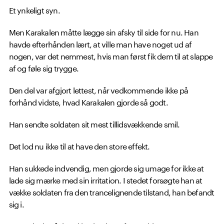
Et ynkeligt syn.
Men Karakalen måtte lægge sin afsky til side for nu. Han
havde efterhånden lært, at ville man have noget ud af
nogen, var det nemmest, hvis man først fik dem til at slappe
af og føle sig trygge.
Den del var afgjort lettest, når vedkommende ikke på
forhånd vidste, hvad Karakalen gjorde så godt.
Han sendte soldaten sit mest tillidsvækkende smil.
Det lod nu ikke til at have den store effekt.
Han sukkede indvendig, men gjorde sig umage for ikke at
lade sig mærke med sin irritation. I stedet forsøgte han at
vække soldaten fra den trancelignende tilstand, han befandt
sig i.