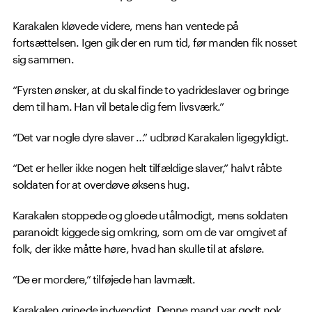
Karakalen kløvede videre, mens han ventede på
fortsættelsen. Igen gik der en rum tid, før manden fik nosset
sig sammen.
“Fyrsten ønsker, at du skal finde to yadrideslaver og bringe
dem til ham. Han vil betale dig fem livsværk.”
“Det var nogle dyre slaver …” udbrød Karakalen ligegyldigt.
“Det er heller ikke nogen helt tilfældige slaver,” halvt råbte
soldaten for at overdøve øksens hug.
Karakalen stoppede og gloede utålmodigt, mens soldaten
paranoidt kiggede sig omkring, som om de var omgivet af
folk, der ikke måtte høre, hvad han skulle til at afsløre.
“De er mordere,” tilføjede han lavmælt.
Karakalen grinede indvendigt. Denne mand var godt nok