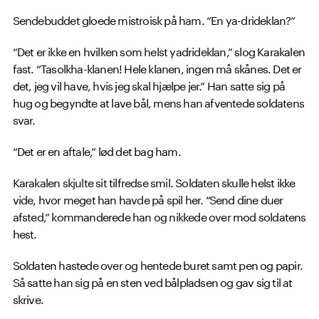
Sendebuddet gloede mistroisk på ham. “En ya-drideklan?”
“Det er ikke en hvilken som helst yadrideklan,” slog Karakalen
fast. “Tasolkha-klanen! Hele klanen, ingen må skånes. Det er
det, jeg vil have, hvis jeg skal hjælpe jer.” Han satte sig på
hug og begyndte at lave bål, mens han afventede soldatens
svar.
“Det er en aftale,” lød det bag ham.
Karakalen skjulte sit tilfredse smil. Soldaten skulle helst ikke
vide, hvor meget han havde på spil her. “Send dine duer
afsted,” kommanderede han og nikkede over mod soldatens
hest.
Soldaten hastede over og hentede buret samt pen og papir.
Så satte han sig på en sten ved bålpladsen og gav sig til at
skrive.