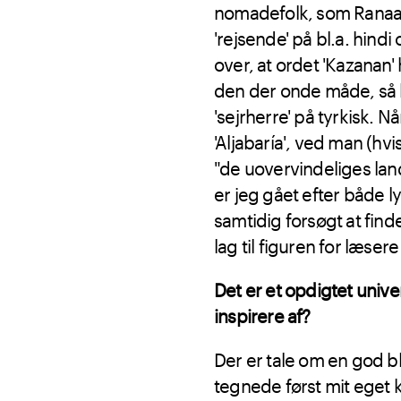
nomadefolk, som Ranaa og
'rejsende' på bl.a. hindi
over, at ordet 'Kazanan'
den der onde måde, så b
'sejrherre' på tyrkisk.
'Aljabaría', ved man (hv
"de uovervindeliges lan
er jeg gået efter både ly
samtidig forsøgt at find
lag til figuren for læs
Det er et opdigtet unive
inspirere af?
Der er tale om en god b
tegnede først mit eget 