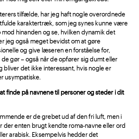
kterers tilfælde, har jeg haft nogle overordnede
tfulde karaktertræk, som jeg synes kunne være
p mod hinanden og se, hvilken dynamik det
er jeg også meget bevidst om at gøre
onelle og give læseren en forståelse for,
 de gør – også når de opfører sig dumt eller
g bliver det ikke interessant, hvis nogle er
er usympatiske.
at finde på navnene til personer og steder i dit
mende er de grebet ud af den fri luft, men i
 er der enten brugt kendte roma-navne eller ord
 eller arabisk. Eksempelvis hedder det