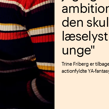
ambitio
den sku
læselyst
unge"
Trine Friberg er tilba
actionfyldte YA-fantas