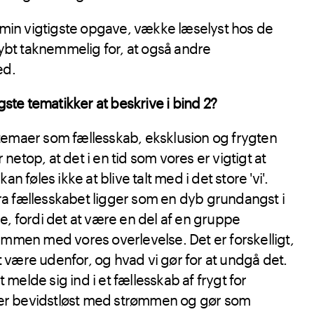
min vigtigste opgave, vække læselyst hos de
ybt taknemmelig for, at også andre
ed.
ste tematikker at beskrive i bind 2?
t temaer som fællesskab, eksklusion og frygten
 netop, at det i en tid som vores er vigtigt at
 føles ikke at blive talt med i det store 'vi'.
fra fællesskabet ligger som en dyb grundangst i
 fordi det at være en del af en gruppe
mmen med vores overlevelse. Det er forskelligt,
t være udenfor, og hvad vi gør for at undgå det.
 melde sig ind i et fællesskab af frygt for
ger bevidstløst med strømmen og gør som