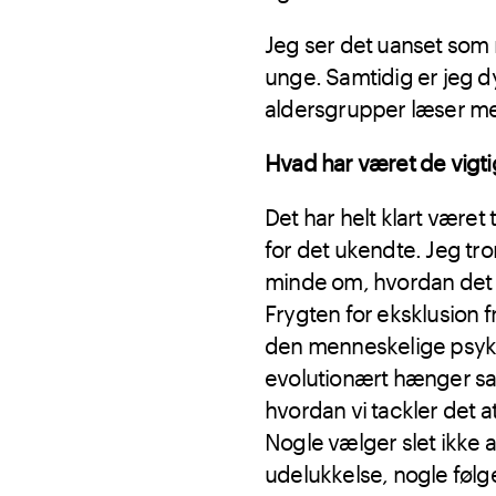
Jeg ser det uanset som 
unge. Samtidig er jeg d
aldersgrupper læser m
Hvad har været de vigtig
Det har helt klart være
for det ukendte. Jeg tror
minde om, hvordan det kan
Frygten for eksklusion 
den menneskelige psyke,
evolutionært hænger sa
hvordan vi tackler det a
Nogle vælger slet ikke at
udelukkelse, nogle føl