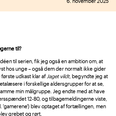
6. november 2025
gerne til?
déen til serien, fik jeg også en ambition om, at
st hos unge – også dem der normalt ikke gider
 første udkast klar af
Jaget vildt
, begyndte jeg at
talæsere i forskellige aldersgrupper for at se,
 ramme min målgruppe. Jeg endte med at have
dersspændet 12-80, og tilbagemeldingerne viste,
l. 'gamerene') blev optaget af fortællingen, men
lev grebet og rørt.