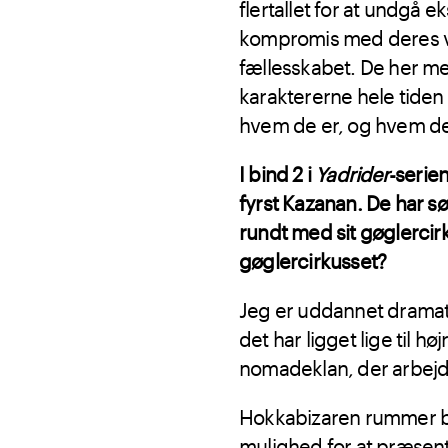
flertallet for at undgå 
kompromis med deres værd
fællesskabet. De her mek
karaktererne hele tiden 
hvem de er, og hvem de
I bind 2 i
Yadrider
-serie
fyrst Kazanan. De har sø
rundt med sit gøglercirk
gøglercirkusset?
Jeg er uddannet dramatu
det har ligget lige til h
nomadeklan, der arbejd
Hokkabizaren rummer bl.a
mulighed for at præsent