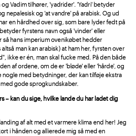
 Vadim tilhører, 'yadrider'. 'Yadri' betyder
 og nepalesisk og 'at vandre' på arabisk. Og ud
 har en hårdhed over sig, som bare lyder fedt på
etyder fyrstens navn også 'vinder' eller
 Når så hans imperium ovenikøbet hedder
is altså man kan arabisk) at ham her, fyrsten over
d", ikke er én, man skal fucke med. På den både
den af ordene, om de er 'bløde' eller 'hårde', og
e nogle med betydninger, der kan tilføje ekstra
ere med gode sprogkundskaber.
rs – kan du sige, hvilke lande du har ladet dig
landing af alt med et varmere klima end her! Jeg
kort i hånden og allierede mig så med en