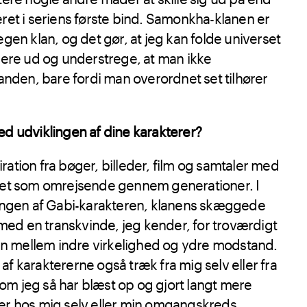
et i seriens første bind. Samonkha-klanen er
en klan, og det gør, at jeg kan folde universet
ere ud og understrege, at man ikke
anden, bare fordi man overordnet set tilhører
d udviklingen af dine karakterer?
iration fra bøger, billeder, film og samtaler med
 levet som omrejsende gennem generationer. I
ingen af Gabi-karakteren, klanens skæggede
 med en transkvinde, jeg kender, for troværdigt
en mellem indre virkelighed og ydre modstand.
 karaktererne også træk fra mig selv eller fra
som jeg så har blæst op og gjort langt mere
r hos mig selv eller min omgangskreds.