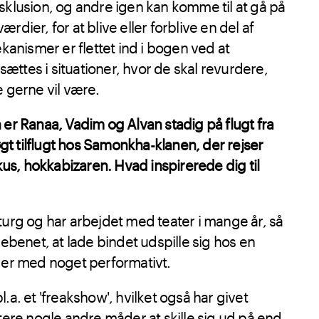
eksklusion, og andre igen kan komme til at gå på
ier, for at blive eller forblive en del af
anismer er flettet ind i bogen ved at
sættes i situationer, hvor de skal revurdere,
 gerne vil være.
n er Ranaa, Vadim og Alvan stadig på flugt fra
gt tilflugt hos Samonkha-klanen, der rejser
us, hokkabizaren. Hvad inspirerede dig til
rg og har arbejdet med teater i mange år, så
øjrebenet, at lade bindet udspille sig hos en
er med noget performativt.
. et 'freakshow', hvilket også har givet
ere nogle andre måder at skille sig ud på end