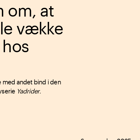
n om, at
lle vække
 hos
ge med andet bind i den
yserie
Yadrider
.