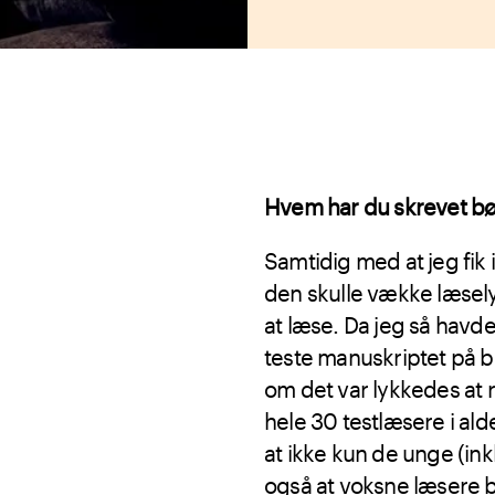
Hvem har du skrevet bø
Samtidig med at jeg fik i
den skulle vække læsely
at læse. Da jeg så havde
teste manuskriptet på be
om det var lykkedes at
hele 30 testlæsere i al
at ikke kun de unge (ink
også at voksne læsere b