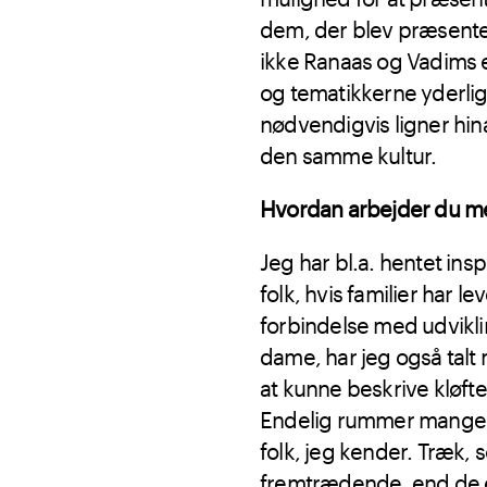
dem, der blev præsenter
ikke Ranaas og Vadims eg
og tematikkerne yderlig
nødvendigvis ligner hin
den samme kultur.
Hvordan arbejder du me
Jeg har bl.a. hentet insp
folk, hvis familier har
forbindelse med udvikl
dame, har jeg også talt
at kunne beskrive kløft
Endelig rummer mange af
folk, jeg kender. Træk, 
fremtrædende, end de e