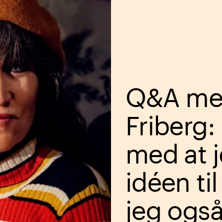
Q&A med
Friberg:
med at j
idéen til
jeg ogs