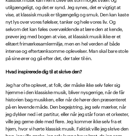
utilgængeligt, og det er synd. Jeg synes, det er vigtigt at
vise, at klassisk musik er tilgængelig og smuk. Den kan kaste
nyt lys over vores følelser, tanker og hele vores liv. Og
selvom det kan føles overvældende at lære den at kende,
prøver jeg med bogen at vise, at klassisk musik ikke er et
elitært frimærkesamlermiljø, men en hel verden af både
intense og eftertænksomme oplevelser. Man skal bare stole
på sine ører og gå efter det, der taler til én.
Hvad inspirerede dig til at skrive den?
Jeg har ofte oplevet, at folk, der måske ikke selv føler sig
hjemme i den klassiske musik, bliver nysgerrige, når de får
historien bag musikken, eller når de hører den præsenteret
på en levende måde. Den begejstring, jeg selv mærker, når
jeg dykker ned i et partitur, eller når jeg står foran et orkester,
ville jeg gerne dele med flere. Jeg kommer ikke selv fra et
hjem, hvor vi hørte klassisk musik. Faktisk ville jeg skrive den
bog, jeg ville ønske, jeg selv kunne have læst, da jeg som