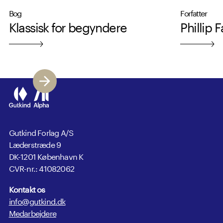
Bog
Forfatter
Klassisk for begyndere
Phillip 
Gutkind Forlag A/S
Læderstræde 9
DK-1201 København K
CVR-nr.: 41082062
Kontakt os
info@gutkind.dk
Medarbejdere