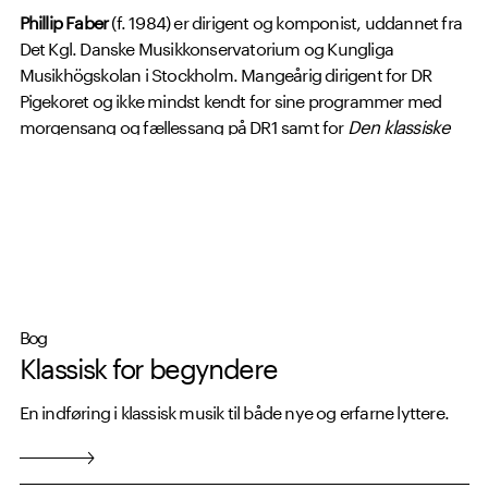
Phillip Faber
(f. 1984) er dirigent og komponist, uddannet fra
Det Kgl. Danske Musikkonservatorium og Kungliga
Musikhögskolan i Stockholm. Mangeårig dirigent for DR
Pigekoret og ikke mindst kendt for sine programmer med
morgensang og fællessang på DR1 samt for
Den klassiske
musikquiz
på DR2. Han har desuden skrevet bestselleren
Den danske sang
(2020) og dirigerer i dag
symfoniorkestrene herhjemme og i udlandet samt
komponerer musik til bl.a. Det Kongelige Teater.
Bog
Klassisk for begyndere
En indføring i klassisk musik til både nye og erfarne lyttere.