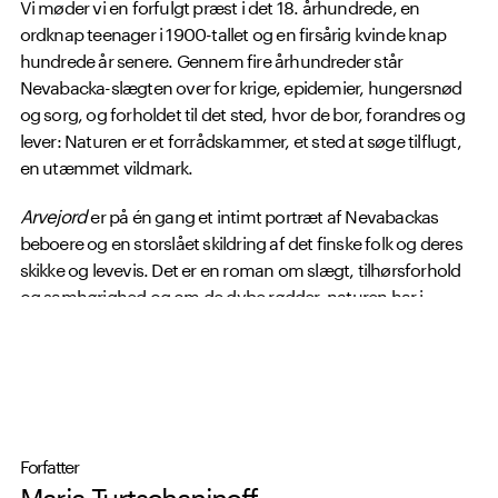
Vi møder vi en forfulgt præst i det 18. århundrede, en
ordknap teenager i 1900-tallet og en firsårig kvinde knap
hundrede år senere. Gennem fire århundreder står
Nevabacka-slægten over for krige, epidemier, hungersnød
og sorg, og forholdet til det sted, hvor de bor, forandres og
lever: Naturen er et forrådskammer, et sted at søge tilflugt,
en utæmmet vildmark.
Arvejord
er på én gang et intimt portræt af Nevabackas
beboere og en storslået skildring af det finske folk og deres
skikke og levevis. Det er en roman om slægt, tilhørsforhold
og samhørighed og om de dybe rødder, naturen har i
mennesket.
Forfatter
Maria Turtschaninoff