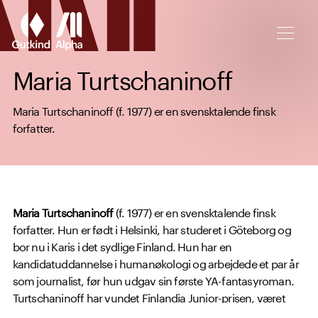
Spring til hovedindhold
Maria Turtschaninoff
Maria Turtschaninoff (f. 1977) er en svensktalende finsk
forfatter.
Maria Turtschaninoff
(f. 1977) er en svensktalende finsk
forfatter. Hun er født i Helsinki, har studeret i Göteborg og
bor nu i Karis i det sydlige Finland. Hun har en
kandidatuddannelse i humanøkologi og arbejdede et par år
som journalist, før hun udgav sin første YA-fantasyroman.
Turtschaninoff har vundet Finlandia Junior-prisen, været
nomineret til Astrid Lindgren-prisen og modtog i 2017