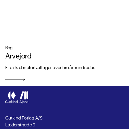
Svenska kulturfondens store kulturpris. Hendes YA-trilogi
Red Abbey Chronicles
er blevet udgivet på 30 sprog.
Arvejord
er Turtschaninoffs første roman for voksne.
Bog
Arvejord
Fire skæbnefortællinger over fire århundreder.
Gutkind Forlag A/S
Læderstræde 9