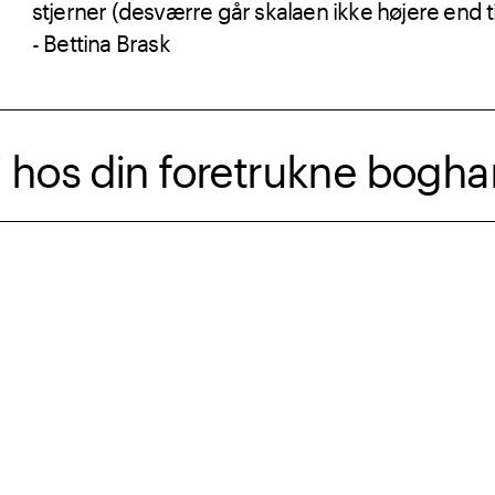
stjerner (desværre går skalaen ikke højere end ti
- Bettina Brask
 hos din foretrukne bogha