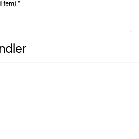
l fem)."
ndler