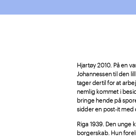
Hjartøy 2010. På en va
Johannessen til den li
tager dertil for at arb
nemlig kommet i besi
bringe hende på spore
sidder en post-it med 
Riga 1939. Den unge kv
borgerskab. Hun forelsk