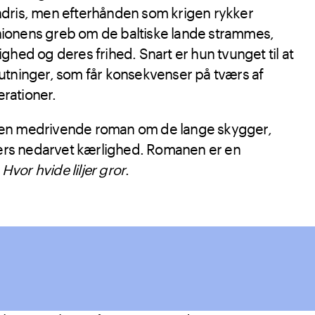
dris, men efterhånden som krigen rykker
ionens greb om de baltiske lande strammes,
ghed og deres frihed. Snart er hun tvunget til at
utninger, som får konsekvenser på tværs af
rationer.
 en medrivende roman om de lange skygger,
tiers nedarvet kærlighed. Romanen er en
l
Hvor hvide liljer gror
.