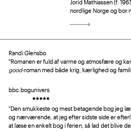
Jorid Mathiassen (f. 196
nordlige Norge og bor n
Randi Glensbo
"
Romanen er fuld af varme og atmosfære og kan an
good
-roman med både krig, kærlighed og fami
bbc.bogunivers
"
Den smukkeste og mest betagende bog jeg læng
og nærværende, at jeg efter sidste side er efter
at læse en enkelt bog i ferien, så lad det blive