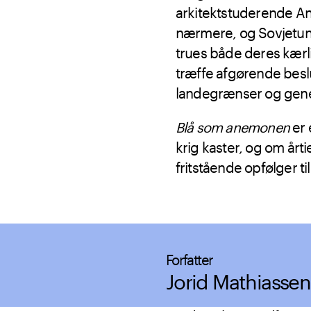
arkitektstuderende An
nærmere, og Sovjetun
trues både deres kærli
træffe afgørende besl
landegrænser og gene
Blå som anemonen
er
krig kaster, og om år
fritstående opfølger ti
Forfatter
Jorid Mathiassen