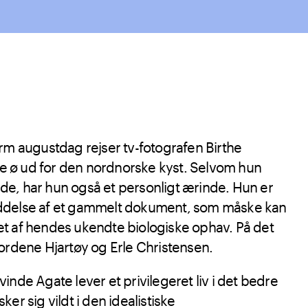
rm augustdag rejser tv-fotografen Birthe
lle ø ud for den nordnorske kyst. Selvom hun
ejde, har hun også et personligt ærinde. Hun er
ddelse af et gammelt dokument, som måske kan
t af hendes ukendte biologiske ophav. På det
ordene Hjartøy og Erle Christensen.
inde Agate lever et privilegeret liv i det bedre
er sig vildt i den idealistiske