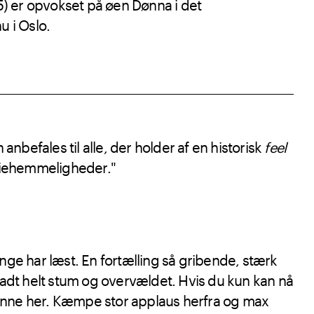
5) er opvokset på øen Dønna i det
u i Oslo.
befales til alle, der holder af en historisk
feel
liehemmeligheder."
e har læst. En fortælling så gribende, stærk
ladt helt stum og overvældet. Hvis du kun kan nå
 denne her. Kæmpe stor applaus herfra og max