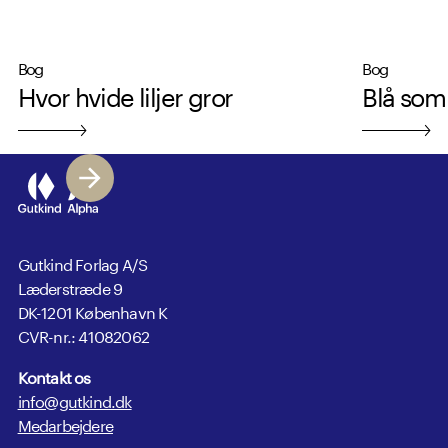
Bog
Bog
Hvor hvide liljer gror
Blå so
Gutkind Forlag A/S
Læderstræde 9
DK-1201 København K
CVR-nr.: 41082062
Kontakt os
info@gutkind.dk
Medarbejdere