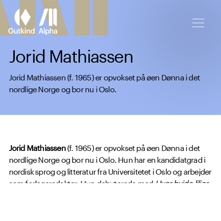
Spring til hovedindhold
Jorid Mathiassen
Jorid Mathiassen (f. 1965) er opvokset på øen Dønna i det
nordlige Norge og bor nu i Oslo.
Jorid Mathiassen
(f. 1965) er opvokset på øen Dønna i det
nordlige Norge og bor nu i Oslo. Hun har en kandidatgrad i
nordisk sprog og litteratur fra Universitetet i Oslo og arbejder
som forlagsredaktør. Hun debuterede med
Hvor hvide liljer
gror
i 2022, og
Blå som anemonen
er hendes anden bog på
dansk.