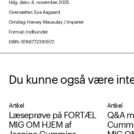
Udg. dato: 4. november 2025
Oversætter: Eva Aagaard
Omslag: Harvey Macaulay / Imperiet
Format: Indbundet
ISBN: 9788772393572
Du kunne også være intere
Artikel
Artikel
Læseprøve på FORTÆL
Q&A m
MIG OM HJEM af
Cummi
Jeanine Cummins
MIG O