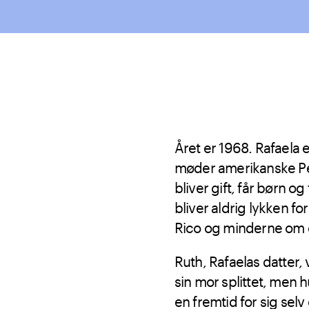
Året er 1968. Rafaela
møder amerikanske Pet
bliver gift, får børn og
bliver aldrig lykken f
Rico og minderne om en
Ruth, Rafaelas datter, 
sin mor splittet, men h
en fremtid for sig sel