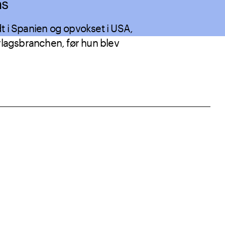
ns
t i Spanien og opvokset i USA,
rlagsbranchen, før hun blev