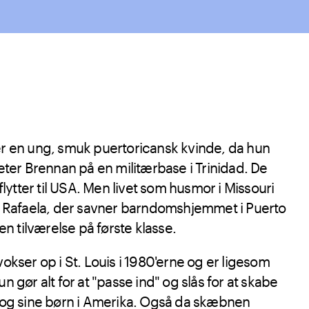
 er en ung, smuk puertoricansk kvinde, da hun
er Brennan på en militærbase i Trinidad. De
 flytter til USA. Men livet som husmor i Missouri
or Rafaela, der savner barndomshjemmet i Puerto
 tilværelse på første klasse.
vokser op i St. Louis i 1980'erne og er ligesom
un gør alt for at "passe ind" og slås for at skabe
v og sine børn i Amerika. Også da skæbnen