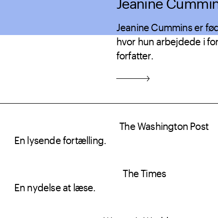
Jeanine Cummi
Jeanine Cummins er fød
hvor hun arbejdede i fo
forfatter.
The Washington Post
En lysende fortælling.
The Times
En nydelse at læse.