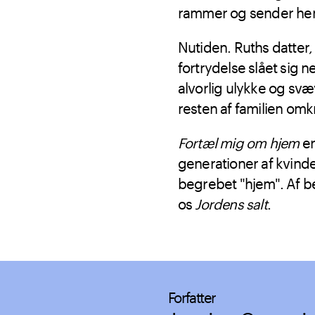
rammer og sender hende
Nutiden. Ruths datter, 
fortrydelse slået sig 
alvorlig ulykke og svæ
resten af familien omk
Fortæl mig om hjem
er
generationer af kvind
begrebet "hjem". Af b
os
Jordens salt
.
Forfatter