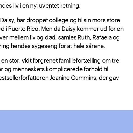
s liv i en ny, uventet retning.
Daisy, har droppet college og til sin mors store
ned i Puerto Rico. Men da Daisy kommer ud for en
ver mellem liv og død, samles Ruth, Rafaela og
ring hendes sygeseng for at hele sårene.
 en stor, vidt forgrenet familiefortælling om tre
er og menneskets komplicerede forhold til
estsellerforfatteren Jeanine Cummins, der gav