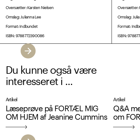
Oversætter: Karsten Nielsen
Oversætter: 
Omslag: Julianna Lee
Omslag: Juli
Format: Indbundet
Format: Ind
ISBN: 9788772390086
ISBN: 97887
Du kunne også være
interesseret i ...
Artikel
Artikel
Læseprøve på FORTÆL MIG
Q&A me
OM HJEM af Jeanine Cummins
om FOR