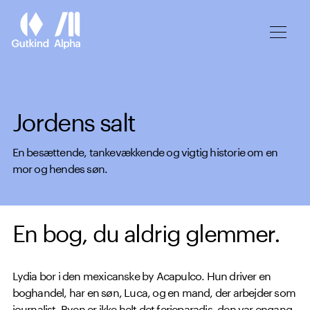
Spring til hovedindhold
Jordens salt
En besættende, tankevækkende og vigtig historie om en
mor og hendes søn.
En bog, du aldrig glemmer.
Lydia bor i den mexicanske by Acapulco. Hun driver en
boghandel, har en søn, Luca, og en mand, der arbejder som
journalist. Byen er ikke helt det ferieparadis, den var engang,