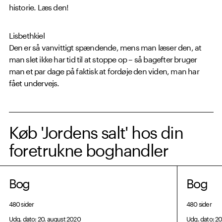
historie. Læs den!
Lisbethkiel
Den er så vanvittigt spændende, mens man læser den, at
man slet ikke har tid til at stoppe op – så bagefter bruger
man et par dage på faktisk at fordøje den viden, man har
fået undervejs.
Køb 'Jordens salt' hos din
foretrukne boghandler
Bog
Bog
480 sider
480 sider
Udg. dato: 20. august 2020
Udg. dato: 2