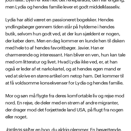
men Lydia og hendes familie lever et godt middelklasseliv.
Lydia har altid været en passioneret bogelsker. Hendes
yndlingsbøger gennem tiden står på hylderne i hendes
butik, selvom hun godt ved, at der kun sjældent er nogen,
der køber dem. Men en dag kommer en kunde hen til disken
med hele to af hendes favoritbøger. Javier. Han er
charmerende og interessant. Han bliver en ven, hun kan tale
med om litteratur og livet. Hvad Lydia ikke ved, er, at han
også er leder af et narkokartel, og at hendes egen mand er
ved at skrive en større artikel om netop ham. Det kommer til
at få voldsomme konsekvenser for Lydia og hendes familie.
Mor og søn må flygte fra deres komfortable liv og rejse mod
nord. En rejse, de deler med en strøm af andre migranter,
der drager mod det forjættede land USA, på flugt fra nogen
eller noget.
Jordens salt
er en bog, du aldrig glemmer. En besættende,