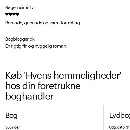
Bøgerneimitliv
Rørende, gribende og varm fortælling.
Bogblogger.dk
En rigtig fin og hyggelig roman.
Køb 'Hvens hemmeligheder'
hos din foretrukne
boghandler
Bog
Lydbo
366 sider
Udg. dato: 31