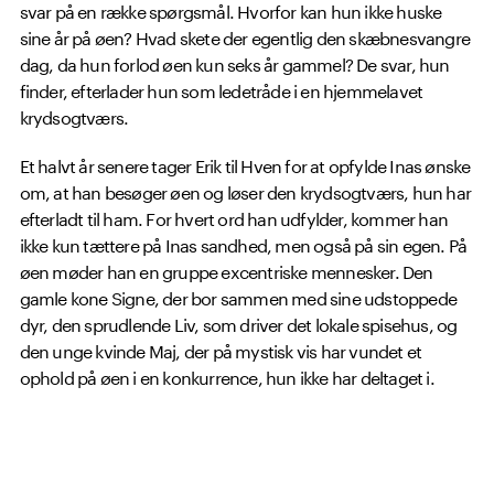
svar på en række spørgsmål. Hvorfor kan hun ikke huske
sine år på øen? Hvad skete der egentlig den skæbnesvangre
dag, da hun forlod øen kun seks år gammel? De svar, hun
finder, efterlader hun som ledetråde i en hjemmelavet
krydsogtværs.
Et halvt år senere tager Erik til Hven for at opfylde Inas ønske
om, at han besøger øen og løser den krydsogtværs, hun har
efterladt til ham. For hvert ord han udfylder, kommer han
ikke kun tættere på Inas sandhed, men også på sin egen. På
øen møder han en gruppe excentriske mennesker. Den
gamle kone Signe, der bor sammen med sine udstoppede
dyr, den sprudlende Liv, som driver det lokale spisehus, og
den unge kvinde Maj, der på mystisk vis har vundet et
ophold på øen i en konkurrence, hun ikke har deltaget i.
Det viser sig, at de alle er nævnt i Inas krydsogtværs, og at
den afslører sandheder, der ændrer alt.