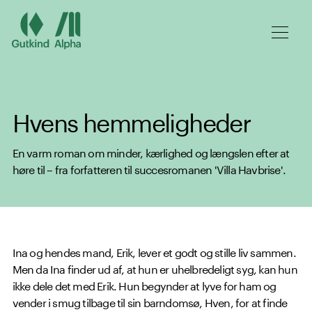
Spring til hovedindhold
Hvens hemmeligheder
En varm roman om minder, kærlighed og længslen efter at
høre til – fra forfatteren til succesromanen 'Villa Havbrise'.
Ina og hendes mand, Erik, lever et godt og stille liv sammen.
Men da Ina finder ud af, at hun er uhelbredeligt syg, kan hun
ikke dele det med Erik. Hun begynder at lyve for ham og
vender i smug tilbage til sin barndomsø, Hven, for at finde