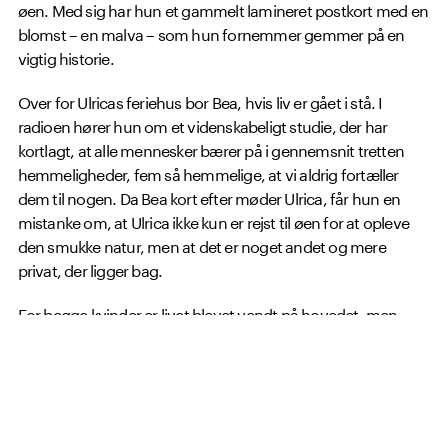
øen. Med sig har hun et gammelt lamineret postkort med en
blomst – en malva – som hun fornemmer gemmer på en
vigtig historie.
Over for Ulricas feriehus bor Bea, hvis liv er gået i stå. I
radioen hører hun om et videnskabeligt studie, der har
kortlagt, at alle mennesker bærer på i gennemsnit tretten
hemmeligheder, fem så hemmelige, at vi aldrig fortæller
dem til nogen. Da Bea kort efter møder Ulrica, får hun en
mistanke om, at Ulrica ikke kun er rejst til øen for at opleve
den smukke natur, men at det er noget andet og mere
privat, der ligger bag.
For begge kvinder er livet blevet vendt på hovedet, men
måske kan mødet med nye mennesker og en sælsom
stemme fra fortiden føre dem i en ny retning.