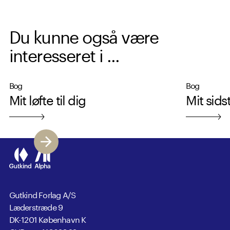
Du kunne også være
interesseret i ...
Bog
Bog
Mit løfte til dig
Mit sids
Gutkind Forlag A/S
Læderstræde 9
DK-1201 København K