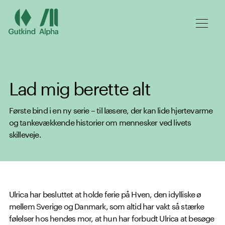
Spring til hovedindhold
Lad mig berette alt
Første bind i en ny serie – til læsere, der kan lide hjertevarme
og tankevækkende historier om mennesker ved livets
skilleveje.
Ulrica har besluttet at holde ferie på Hven, den idylliske ø
mellem Sverige og Danmark, som altid har vakt så stærke
følelser hos hendes mor, at hun har forbudt Ulrica at besøge