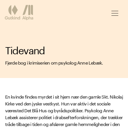
Spring til hovedindhold
Tidevand
Fjerde bog i krimiserien om psykolog Anne Lebæk.
En kvinde findes myrdet i sit hjem nær den gamle Skt. Nikolaj
Kirke ved den jyske vestkyst. Hun var aktiv i det sociale
værested Det Blå Hus og byrådspolitiker. Psykolog Anne
Lebæk assisterer politiet i drabsefterforskningen, der trækker
tråde tilbage i tiden og afslører gamle hemmeligheder i den