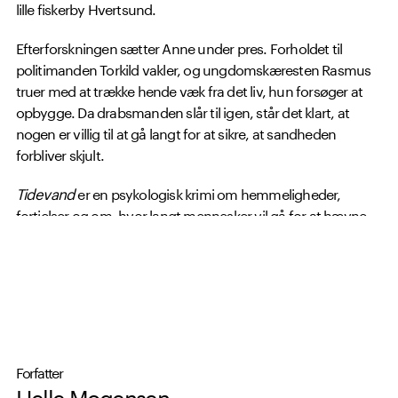
lille fiskerby Hvertsund.
Efterforskningen sætter Anne under pres. Forholdet til
politimanden Torkild vakler, og ungdomskæresten Rasmus
truer med at trække hende væk fra det liv, hun forsøger at
opbygge. Da drabsmanden slår til igen, står det klart, at
nogen er villig til at gå langt for at sikre, at sandheden
forbliver skjult.
Tidevand
er en psykologisk krimi om hemmeligheder,
fortielser og om, hvor langt mennesker vil gå for at hævne
dem, de elsker. Det er Helle Mogensens fjerde bog i
krimiserien om psykolog Anne Lebæk.
Forfatter
Helle Mogensen