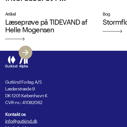
Artikel
Bog
Læseprøve på TIDEVAND af
Stormfl
Helle Mogensen
Gutkind Forlag A/S
Læderstræde 9
DK-1201 København K
CVR-nr.: 41082062
Kontakt os
info@gutkind.dk