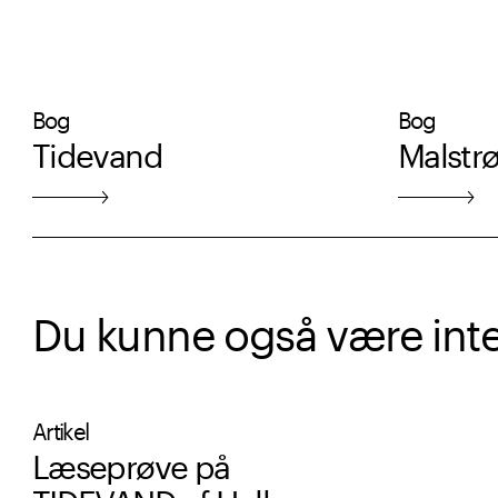
Bog
Bog
Tidevand
Malstr
Du kunne også være intere
Artikel
Læseprøve på
TIDEVAND af Helle