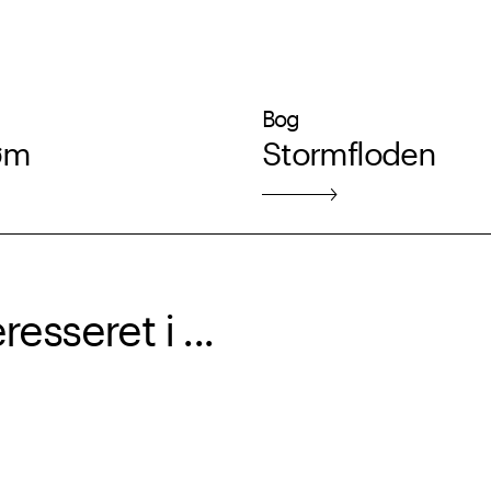
Bog
øm
Stormfloden
sseret i ...