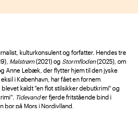
rnalist, kulturkonsulent og forfatter. Hendes tre
19),
Malstrøm
(2021) og
Stormfloden
(2025), om
g Anne Lebæk, der flytter hjem til den jyske
s eksil i København, har fået en fornem
blevet kaldt "en flot stilsikker debutkrimi" og
rimi".
Tidevand
er fjerde fritstående bind i
n bor på Mors i Nordjylland.