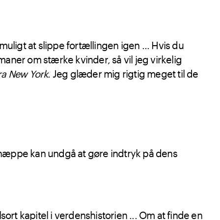
uligt at slippe fortællingen igen ... Hvis du
romaner om stærke kvinder, så vil jeg virkelig
fra New York
. Jeg glæder mig rigtig meget til de
 næppe kan undgå at gøre indtryk på dens
sort kapitel i verdenshistorien ... Om at finde en