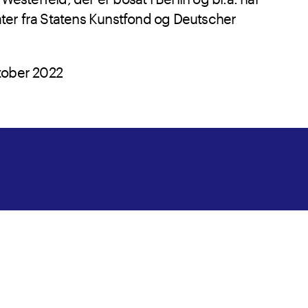
er fra Statens Kunstfond og Deutscher
tober 2022
arszawa
, der er historien om Irena
ien
Historiens enestående kvinder.