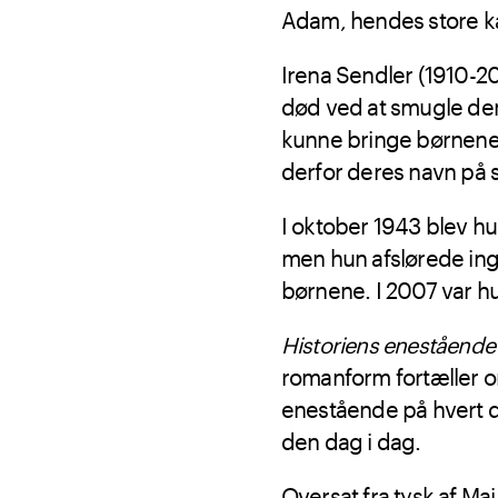
Adam, hendes store kæ
Irena Sendler (1910-2
død ved at smugle dem
kunne bringe børnene 
derfor deres navn på se
I oktober 1943 blev hu
men hun afslørede ing
børnene. I 2007 var hun
Historiens enestående
romanform fortæller o
enestående på hvert de
den dag i dag.
Oversat fra tysk af Maj