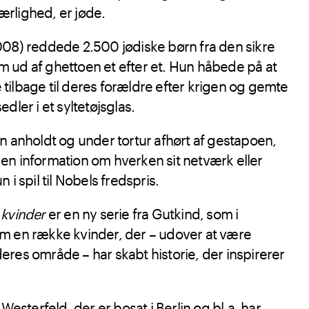
rlighed, er jøde.
008) reddede 2.500 jødiske børn fra den sikre
 ud af ghettoen et efter et. Hun håbede på at
tilbage til deres forældre efter krigen og gemte
dler i et syltetøjsglas.
n anholdt og under tortur afhørt af gestapoen,
en information om hverken sit netværk eller
 i spil til Nobels fredspris.
 kvinder
er en ny serie fra Gutkind, som i
m en række kvinder, der – udover at være
res område – har skabt historie, der inspirerer
 Westerfeld, der er bosat i Berlin og bl.a. har