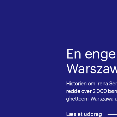
En engel
Warsza
Historien om Irena Sen
redde over 2.000 børn
ghettoen i Warszawa 
Læs et uddrag