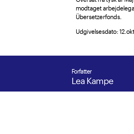
modtaget arbejdelegat
Übersetzerfonds.
Udgivelsesdato: 12.ok
Forfatter
Lea Kampe
Forfatter til
En engel i W
Seidler og en del af ser