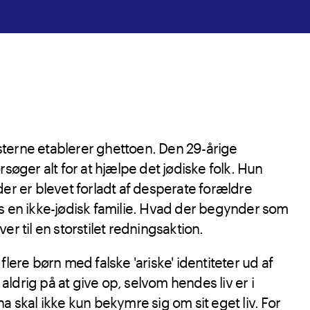
terne etablerer ghettoen. Den 29-årige
rsøger alt for at hjælpe det jødiske folk. Hun
der er blevet forladt af desperate forældre
s en ikke-jødisk familie. Hvad der begynder som
er til en storstilet redningsaktion.
flere børn med falske 'ariske' identiteter ud af
ldrig på at give op, selvom hendes liv er i
a skal ikke kun bekymre sig om sit eget liv. For