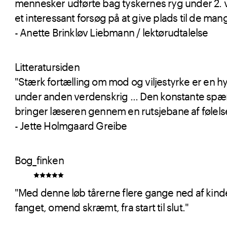
mennesker udførte bag tyskernes ryg under 2. ve
et interessant forsøg på at give plads til de ma
- Anette Brinkløv Liebmann / lektørudtalelse
Litteratursiden
"Stærk fortælling om mod og viljestyrke er en hy
under anden verdenskrig ... Den konstante spæn
bringer læseren gennem en rutsjebane af følelse
- Jette Holmgaard Greibe
Bog_finken
"Med denne løb tårerne flere gange ned af kinde
fanget, omend skræmt, fra start til slut."