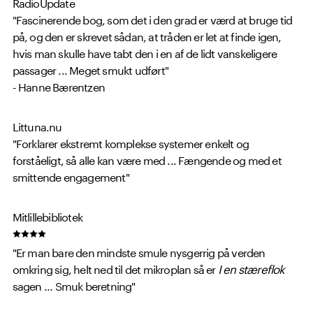
RadioUpdate
"Fascinerende bog, som det i den grad er værd at bruge tid
på, og den er skrevet sådan, at tråden er let at finde igen,
hvis man skulle have tabt den i en af de lidt vanskeligere
passager ... Meget smukt udført"
- Hanne Bærentzen
Littuna.nu
"Forklarer ekstremt komplekse systemer enkelt og
forståeligt, så alle kan være med ... Fængende og med et
smittende engagement"
Mitlillebibliotek
"Er man bare den mindste smule nysgerrig på verden
omkring sig, helt ned til det mikroplan så er
I en stæreflok
sagen ... Smuk beretning"