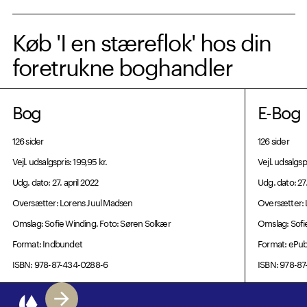
Køb 'I en stæreflok' hos din
foretrukne boghandler
Bog
E-Bog
126 sider
126 sider
Vejl. udsalgspris: 199,95 kr.
Vejl. udsalgsp
Udg. dato: 27. april 2022
Udg. dato: 27.
Oversætter: Lorens Juul Madsen
Oversætter: 
Omslag: Sofie Winding. Foto: Søren Solkær
Omslag: Sofi
Format: Indbundet
Format: ePu
ISBN: 978-87-434-0288-6
ISBN: 978-8