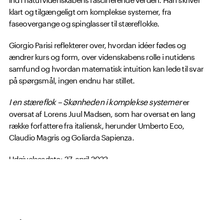
klart og tilgængeligt om komplekse systemer, fra
faseovergange og spinglasser til stæreflokke.
Giorgio Parisi reflekterer over, hvordan idéer fødes og
ændrer kurs og form, over videnskabens rolle i nutidens
samfund og hvordan matematisk intuition kan lede til svar
på spørgsmål, ingen endnu har stillet.
I en stæreflok – Skønheden i komplekse systemer
er
oversat af Lorens Juul Madsen, som har oversat en lang
række forfattere fra italiensk, herunder Umberto Eco,
Claudio Magris og Goliarda Sapienza.
Udgivelsesdato: 27. april 2022