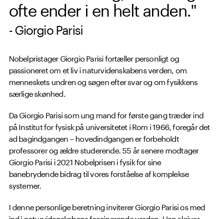
ofte ender i en helt anden."
- Giorgio Parisi
Nobelpristager Giorgio Parisi fortæller personligt og
passioneret om et liv i naturvidenskabens verden, om
menneskets undren og søgen efter svar og om fysikkens
særlige skønhed.
Da Giorgio Parisi som ung mand for første gang træder ind
på Institut for fysisk på universitetet i Rom i 1966, foregår det
ad bagindgangen – hovedindgangen er forbeholdt
professorer og ældre studerende. 55 år senere modtager
Giorgio Parisi i 2021 Nobelprisen i fysik for sine
banebrydende bidrag til vores forståelse af komplekse
systemer.
I denne personlige beretning inviterer Giorgio Parisi os med
ind i naturvidenskabens fascinerende verden. Han skriver