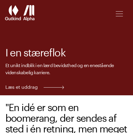
Spring til hovedindhold
I en stæreflok
Et unikt indblik i en lærd bevidsthed og en enestående
videnskabelig karriere.
Læs et uddrag
"En idé er som en
boomerang, der sendes af
sted i én retning, men meget