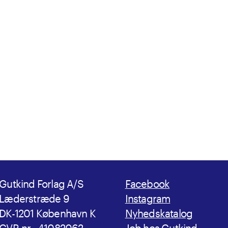
Gutkind Forlag A/S
Facebook
Læderstræde 9
Instagram
DK-1201 København K
Nyhedskatalog
CVR-nr.: 41082062
Job hos Gutkind