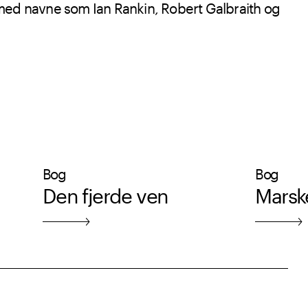
med navne som Ian Rankin, Robert Galbraith og
Bog
Bog
Den fjerde ven
Marsk