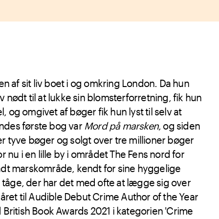
en af sit liv boet i og omkring London. Da hun
 nødt til at lukke sin blomsterforretning, fik hun
 og omgivet af bøger fik hun lyst til selv at
ndes første bog var
Mord på marsken
, og siden
r tyve bøger og solgt over tre millioner bøger
or nu i en lille by i området The Fens nord for
adt marskområde, kendt for sine hyggelige
tåge, der har det med ofte at lægge sig over
kåret til Audible Debut Crime Author of the Year
d British Book Awards 2021 i kategorien 'Crime