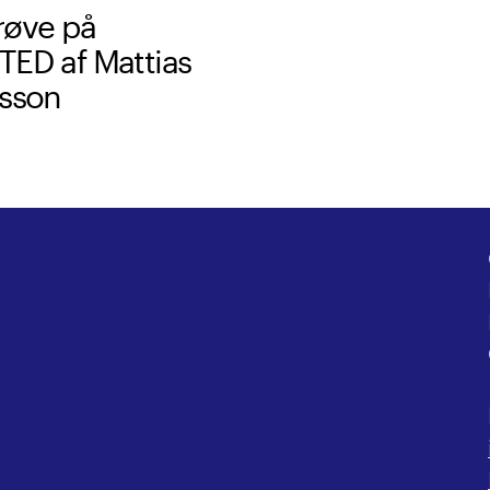
øve på
ED af Mattias
sson