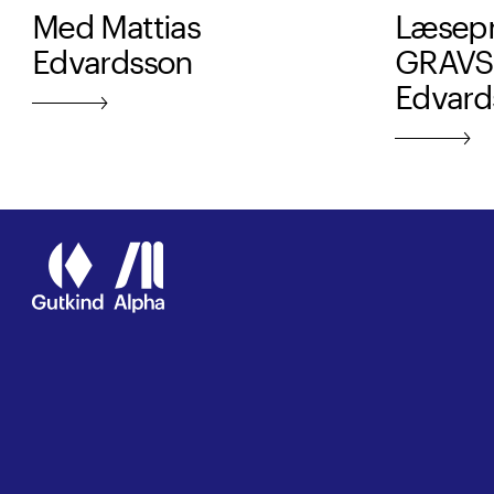
Med Mattias
Læsepr
Edvardsson
GRAVST
Edvard