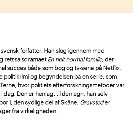
 svensk forfatter. Han slog igennem med
 retssalsdramaet
En helt normal familie
, der
onal succes både som bog og tv-serie på Netflix.
e politikrimi og begyndelsen på en serie, som
0'erne, hvor politiets efterforskningsmetoder var
 dag. Den er henlagt til den egn, han selv
or i, den sydlige del af Skåne.
Gravsted
er
ager fra virkeligheden.