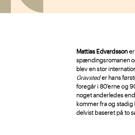
Mattias Edvardsson
er
spændingsromanen og
blev en stor internati
Gravsted
er hans først
foregår i 80'erne og 9
noget anderledes end i
kommer fra og stadig b
delvist baseret på to s