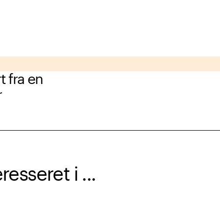
t fra en
r
sseret i ...