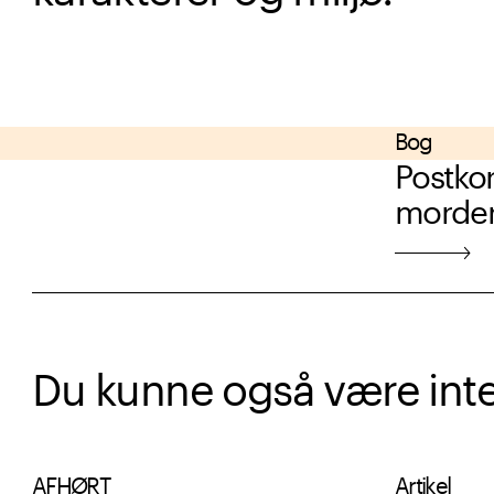
Bog
Postkor
morde
Du kunne også være intere
AFHØRT
Artikel