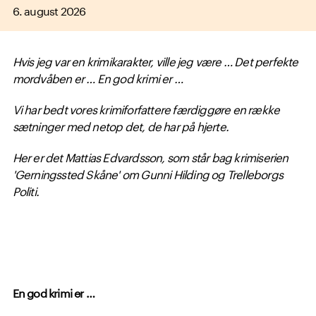
6. august 2026
Hvis jeg var en krimikarakter, ville jeg være … Det perfekte
mordvåben er …
En god krimi er …
Vi har bedt vores krimiforfattere færdiggøre en række
sætninger med netop det, de har på hjerte.
Her er det Mattias Edvardsson, som står bag krimiserien
'Gerningssted Skåne' om
Gunni Hilding og Trelleborgs
Politi.
En god krimi er …