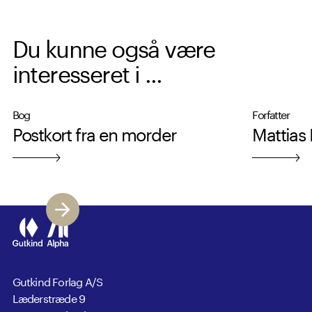
Du kunne også være
interesseret i ...
Bog
Forfatter
Postkort fra en morder
Mattias
Gutkind Forlag A/S
Læderstræde 9