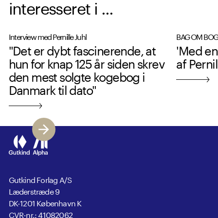
interesseret i ...
Interview med Pernille Juhl
BAG OM BO
"Det er dybt fascinerende, at
'Med en
hun for knap 125 år siden skrev
af Pernil
den mest solgte kogebog i
Danmark til dato"
Gutkind Forlag A/S
Læderstræde 9
DK-1201 København K
CVR-nr.: 41082062