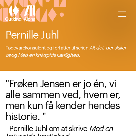
Spring til hovedindhold
Pernille Juhl
Fødevarekonsulent og forfatter til serien
Alt det, der skiller
os
og
Med en knivspids kærlighed.
"Frøken Jensen er jo én, vi
alle sammen ved, hvem er,
men kun få kender hendes
historie. "
- Pernille Juhl om at skrive
Med en
knivspids kærlighed