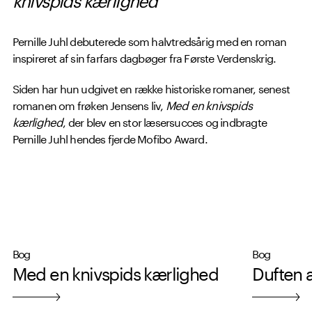
Pernille Juhl debuterede som halvtredsårig med en roman
inspireret af sin farfars dagbøger fra Første Verdenskrig.
Siden har hun udgivet en række historiske romaner, senest
romanen om frøken Jensens liv,
Med en knivspids
kærlighed
, der blev en stor læsersucces og indbragte
Pernille Juhl hendes fjerde Mofibo Award.
Ud over at være forfatter arbejder hun som konsulent i
fødevareindustrien.
Bog
Bog
Med en knivspids kærlighed
Duften a