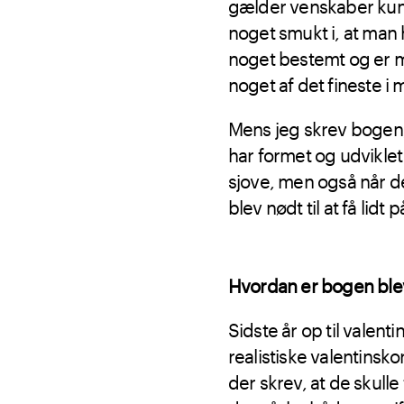
gælder venskaber kun, h
noget smukt i, at man 
noget bestemt og er m
noget af det fineste i 
Mens jeg skrev bogen, 
har formet og udviklet 
sjove, men også når de
blev nødt til at få lidt 
Hvordan er bogen blev
Sidste år op til valen
realistiske valentinsk
der skrev, at de skul