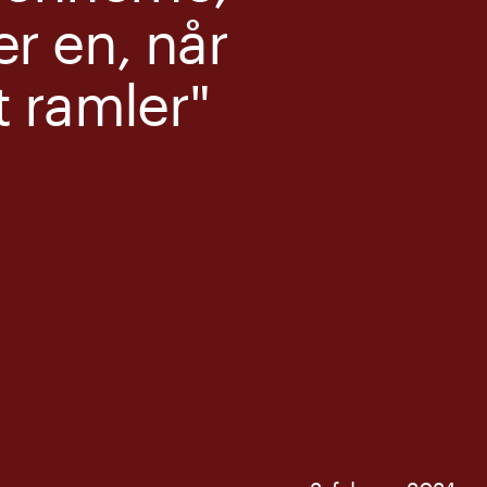
er en, når
t ramler"