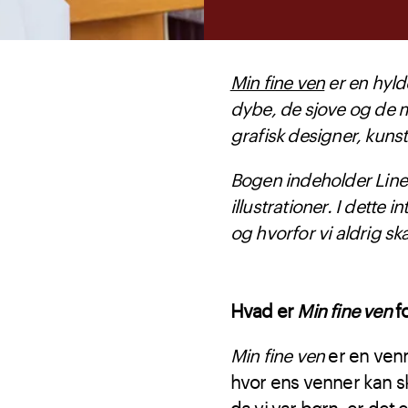
Min fine ven
er en hylde
dybe, de sjove og de m
grafisk designer, kunst
Bogen indeholder Line 
illustrationer. I dette
og hvorfor vi aldrig sk
Hvad er
Min fine ven
f
Min fine ven
er en venn
hvor ens venner kan sk
da vi var børn, er det 