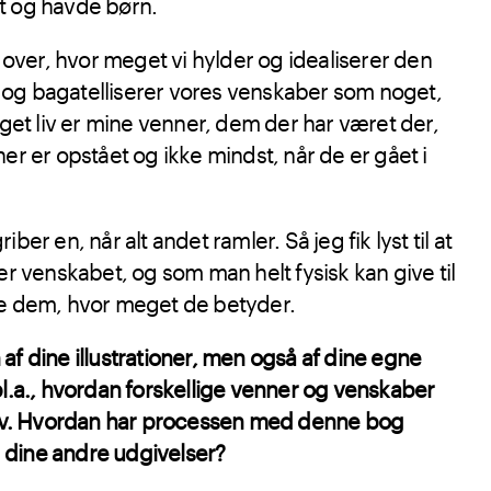
t og havde børn.
e over, hvor meget vi hylder og idealiserer den
og bagatelliserer vores venskaber som noget,
 eget liv er mine venner, dem der har været der,
er er opstået og ikke mindst, når de er gået i
ber en, når alt andet ramler. Så jeg fik lyst til at
er venskabet, og som man helt fysisk kan give til
le dem, hvor meget de betyder.
af dine illustrationer, men også af dine egne
bl.a., hvordan forskellige venner og venskaber
 liv. Hvordan har processen med denne bog
 dine andre udgivelser?