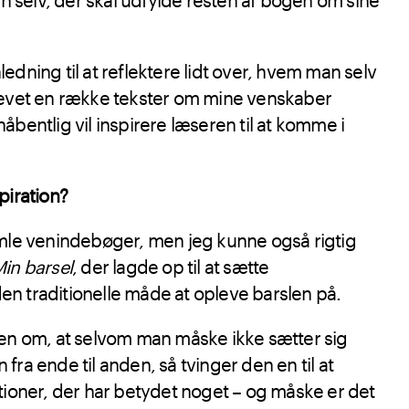
edning til at reflektere lidt over, hvem man selv
revet en række tekster om mine venskaber
åbentlig vil inspirere læseren til at komme i
piration?
amle venindebøger, men jeg kunne også rigtig
in barsel
, der lagde op til at sætte
n traditionelle måde at opleve barslen på.
ken om, at selvom man måske ikke sætter sig
fra ende til anden, så tvinger den en til at
tioner, der har betydet noget – og måske er det