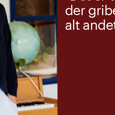
der grib
alt ande