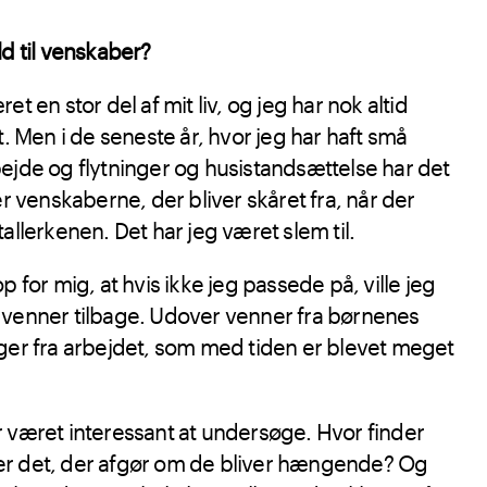
ld til venskaber?
et en stor del af mit liv, og jeg har nok altid
t. Men i de seneste år, hvor jeg har haft små
ejde og flytninger og husistandsættelse har det
er venskaberne, der bliver skåret fra, når der
allerkenen. Det har jeg været slem til.
p for mig, at hvis ikke jeg passede på, ville jeg
 venner tilbage. Udover venner fra børnenes
eger fra arbejdet, som med tiden er blevet meget
 været interessant at undersøge. Hvor finder
er det, der afgør om de bliver hængende? Og