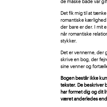
de måske både var gif
Det fik mig til at tænk
romantiske kærlighed 
der bare er der. I mit
når romantiske relation
stykker.
Det er vennerne, der gri
skrive en bog, der fejr
sine venner og fortæl
Bogen består ikke kun 
tekster. De beskriver 
har formet dig og dit
været anderledes end