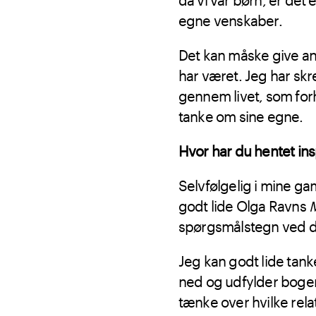
egne venskaber.
Det kan måske give anl
har været. Jeg har sk
gennem livet, som forh
tanke om sine egne.
Hvor har du hentet ins
Selvfølgelig i mine g
godt lide Olga Ravns
M
spørgsmålstegn ved de
Jeg kan godt lide tan
ned og udfylder bogen 
tænke over hvilke rela