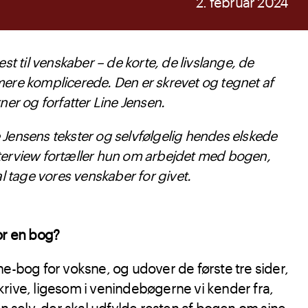
2. februar 2024
st til venskaber – de korte, de livslange, de
ere komplicerede. Den er skrevet og tegnet af
ner og forfatter Line Jensen.
Jensens tekster og selvfølgelig hendes elskede
 interview fortæller hun om arbejdet med bogen,
al tage vores venskaber for givet.
or en bog?
e-bog for voksne, og udover de første tre sider,
rive, ligesom i venindebøgerne vi kender fra,
en selv, der skal udfylde resten af bogen om sine