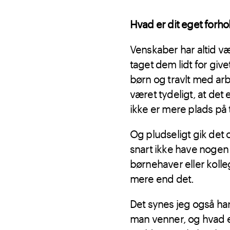
Hvad er dit eget forho
Venskaber har altid vær
taget dem lidt for give
børn og travlt med arb
været tydeligt, at det 
ikke er mere plads på t
Og pludseligt gik det o
snart ikke have nogen
børnehaver eller koll
mere end det.
Det synes jeg også har
man venner, og hvad 