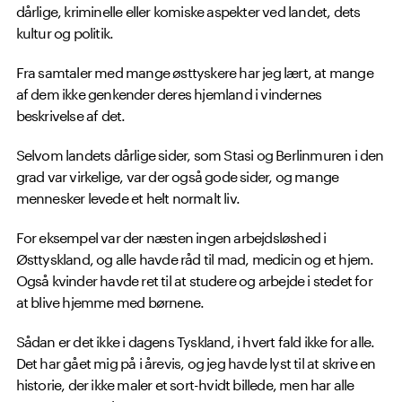
dårlige, kriminelle eller komiske aspekter ved landet, dets
kultur og politik.
Fra samtaler med mange østtyskere har jeg lært, at mange
af dem ikke genkender deres hjemland i vindernes
beskrivelse af det.
Selvom landets dårlige sider, som Stasi og Berlinmuren i den
grad var virkelige, var der også gode sider, og mange
mennesker levede et helt normalt liv.
For eksempel var der næsten ingen arbejdsløshed i
Østtyskland, og alle havde råd til mad, medicin og et hjem.
Også kvinder havde ret til at studere og arbejde i stedet for
at blive hjemme med børnene.
Sådan er det ikke i dagens Tyskland, i hvert fald ikke for alle.
Det har gået mig på i årevis, og jeg havde lyst til at skrive en
historie, der ikke maler et sort-hvidt billede, men har alle