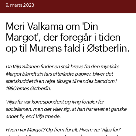
9. marts 2023
Meri Valkama om 'Din
Margot', der foregår i tiden
op til Murens fald i Østberlin.
Da Vilja Siltanen finder en stak breve fra den mystiske
Margot blandt sin fars efterladte papirer, bliver det
startskuddet til en rejse tilbage til hendes barndom i
1980'ernes Østberlin.
Viljas far var korrespondent og ivrig fortaler for
socialismen, men det viser sig, at han har levet et ganske
andet liv, end Vilja troede.
Hvem var Margot? Og frem for alt: Hvem var Viljas far?