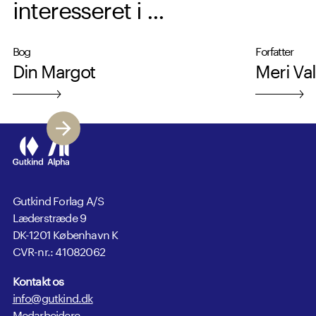
interesseret i ...
Bog
Forfatter
Din Margot
Meri Va
Gutkind Forlag A/S
Læderstræde 9
DK-1201 København K
CVR-nr.: 41082062
Kontakt os
info@gutkind.dk
Medarbejdere