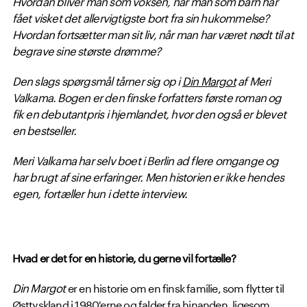
Hvordan bliver man som voksen, når man som barn har
fået visket det allervigtigste bort fra sin hukommelse?
Hvordan fortsætter man sit liv, når man har været nødt til at
begrave sine største drømme?
Den slags spørgsmål tårner sig op i
Din Margot
af Meri
Valkama. Bogen er den finske forfatters første roman og
fik en debutantpris i hjemlandet, hvor den også er blevet
en bestseller.
Meri Valkama har selv boet i Berlin ad flere omgange og
har brugt af sine erfaringer. Men historien er ikke hendes
egen, fortæller hun i dette interview.
Hvad er det for en historie, du gerne vil fortælle?
Din Margot
er en historie om en finsk familie, som flytter til
Østtyskland i 1980'erne og falder fra hinanden, ligesom