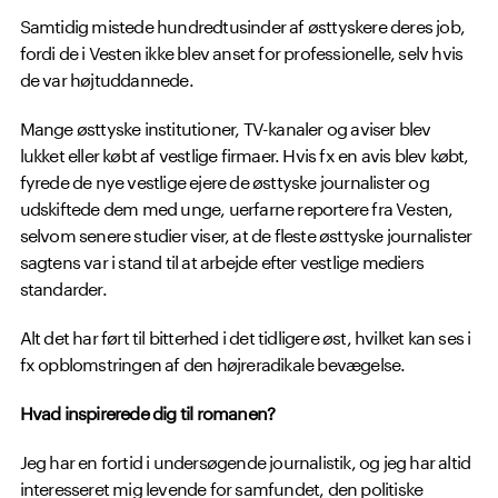
Samtidig mistede hundredtusinder af østtyskere deres job,
fordi de i Vesten ikke blev anset for professionelle, selv hvis
de var højtuddannede.
Mange østtyske institutioner, TV-kanaler og aviser blev
lukket eller købt af vestlige firmaer. Hvis fx en avis blev købt,
fyrede de nye vestlige ejere de østtyske journalister og
udskiftede dem med unge, uerfarne reportere fra Vesten,
selvom senere studier viser, at de fleste østtyske journalister
sagtens var i stand til at arbejde efter vestlige mediers
standarder.
Alt det har ført til bitterhed i det tidligere øst, hvilket kan ses i
fx opblomstringen af den højreradikale bevægelse.
Hvad inspirerede dig til romanen?
Jeg har en fortid i undersøgende journalistik, og jeg har altid
interesseret mig levende for samfundet, den politiske