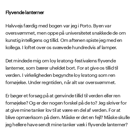
Flyvende lanterner
Halvvejs færdig med bogen var jeg i Porto. Byen var
oversvømmet, men oppe på universitetet snakkede de om
kunstig intelligens og tillid. Om aftenen spiste jeg med en
kollega. I loftet over os svævede hundredvis af lamper.
Det mindede mig om loy kratong-festivalens flyvende
lanterner, som bærer uheldet bort. For at give os tillid til
verden. I virkeligheden begyndte loy kratong som ren
fornøjelse. Under regntiden, når alt var oversvømmet.
Er bøger et forsøg på at genvinde tillid til verden eller ren
fornøjelse? Og er der nogen forskel på de to? Jeg skriver for
at give mine tanker lov til at være en del af verden. For at
blive opmærksom på dem. Måske er det en fejl? Måske skulle
jeg hellere have sendt mine tanker væk i flyvende lanterner?