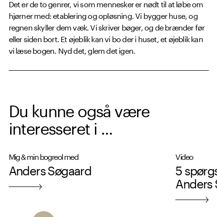
Det er de to genrer, vi som mennesker er nødt til at løbe om
hjørner med: etablering og opløsning. Vi bygger huse, og
regnen skyller dem væk. Vi skriver bøger, og de brænder før
eller siden bort. Et øjeblik kan vi bo der i huset, et øjeblik kan
vi læse bogen. Nyd det, glem det igen.
Du kunne også være
interesseret i ...
Mig & min bogreol med
Video
Anders Søgaard
5 spørgs
Anders 