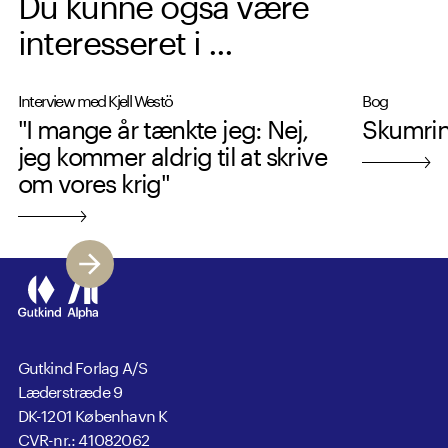
Du kunne også være
interesseret i ...
Interview med Kjell Westö
Bog
"I mange år tænkte jeg: Nej,
Skumrin
jeg kommer aldrig til at skrive
om vores krig"
Gutkind Forlag A/S
Læderstræde 9
DK-1201 København K
CVR-nr.: 41082062