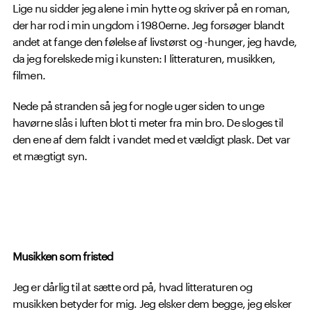
Lige nu sidder jeg alene i min hytte og skriver på en roman,
der har rod i min ungdom i 1980erne. Jeg forsøger blandt
andet at fange den følelse af livstørst og -hunger, jeg havde,
da jeg forelskede mig i kunsten: I litteraturen, musikken,
filmen.
Nede på stranden så jeg for nogle uger siden to unge
havørne slås i luften blot ti meter fra min bro. De sloges til
den ene af dem faldt i vandet med et vældigt plask. Det var
et mægtigt syn.
Musikken som fristed
Jeg er dårlig til at sætte ord på, hvad litteraturen og
musikken betyder for mig. Jeg elsker dem begge, jeg elsker