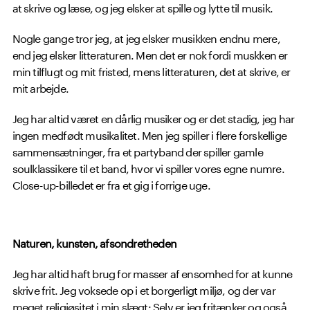
at skrive og læse, og jeg elsker at spille og lytte til musik.
Nogle gange tror jeg, at jeg elsker musikken endnu mere,
end jeg elsker litteraturen. Men det er nok fordi muskken er
min tilflugt og mit fristed, mens litteraturen, det at skrive, er
mit arbejde.
Jeg har altid været en dårlig musiker og er det stadig, jeg har
ingen medfødt musikalitet. Men jeg spiller i flere forskellige
sammensætninger, fra et partyband der spiller gamle
soulklassikere til et band, hvor vi spiller vores egne numre.
Close-up-billedet er fra et gig i forrige uge.
Naturen, kunsten, afsondretheden
Jeg har altid haft brug for masser af ensomhed for at kunne
skrive frit. Jeg voksede op i et borgerligt miljø, og der var
meget religiøsitet i min slægt: Selv er jeg fritænker og også