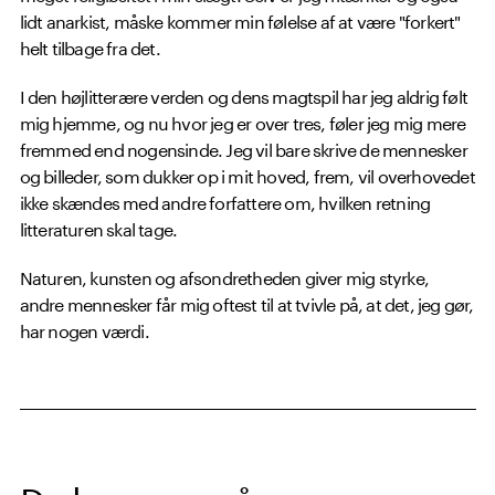
lidt anarkist, måske kommer min følelse af at være "forkert"
helt tilbage fra det.
I den højlitterære verden og dens magtspil har jeg aldrig følt
mig hjemme, og nu hvor jeg er over tres, føler jeg mig mere
fremmed end nogensinde. Jeg vil bare skrive de mennesker
og billeder, som dukker op i mit hoved, frem, vil overhovedet
ikke skændes med andre forfattere om, hvilken retning
litteraturen skal tage.
Naturen, kunsten og afsondretheden giver mig styrke,
andre mennesker får mig oftest til at tvivle på, at det, jeg gør,
har nogen værdi.