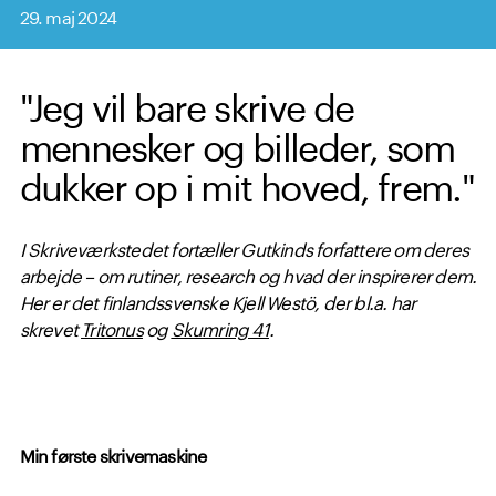
29. maj 2024
"Jeg vil bare skrive de
mennesker og billeder, som
dukker op i mit hoved, frem."
I Skriveværkstedet fortæller Gutkinds forfattere om deres
arbejde – om rutiner, research og hvad der inspirerer dem.
Her er det finlandssvenske Kjell Westö, der bl.a. har
skrevet
Tritonus
og
Skumring 41
.
Min første skrivemaskine