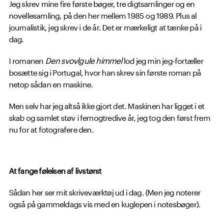
Jeg skrev mine fire første bøger, tre digtsamlinger og en
novellesamling, på den her mellem 1985 og 1989. Plus al
journalistik, jeg skrev i de år. Det er mærkeligt at tænke på i
dag.
I romanen
Den svovlgule himmel
lod jeg min jeg-fortæller
bosætte sig i Portugal, hvor han skrev sin første roman på
netop sådan en maskine.
Men selv har jeg altså ikke gjort det. Maskinen har ligget i et
skab og samlet støv i femogtredive år, jeg tog den først frem
nu for at fotografere den.
At fange følelsen af livstørst
Sådan her ser mit skriveværktøj ud i dag. (Men jeg noterer
også på gammeldags vis med en kuglepen i notesbøger).