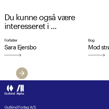
Du kunne også være
interesseret i ...
Forfatter
Bog
Sara Ejersbo
Mod st
Gutkind Forlag A/S