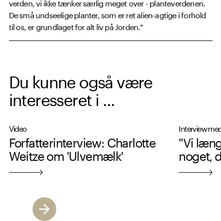
verden, vi ikke tænker særlig meget over - planteverdenen.
De små undseelige planter, som er ret alien-agtige i forhold
til os, er grundlaget for alt liv på Jorden."
Du kunne også være
interesseret i ...
Video
Interview med
Forfatterinterview: Charlotte
"Vi læng
Weitze om 'Ulvemælk'
noget, d