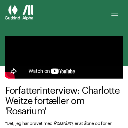
Spring til hovedindhold
Forfatterinterview: Charlotte
Weitze fortæller om
'Rosarium'
"Det, jeg har prøvet med
Rosarium
, er at åbne op for en