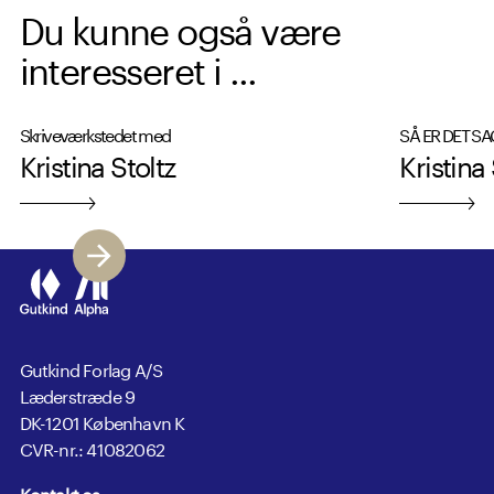
Du kunne også være
interesseret i ...
Skriveværkstedet med
SÅ ER DET SA
Kristina Stoltz
Kristina 
Gutkind Forlag A/S
Læderstræde 9
DK-1201 København K
CVR-nr.: 41082062
Kontakt os