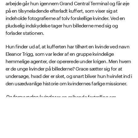
arbejde går hun igennem Grand Central Terminal og får øje
på en tilsyneladende efterladt kuffert, som viser sig at
indeholde fotografierne af tolv forskellige kvinder. Ved en
pludselig indskydelse tager hun billederne med sig og
forlader stationen.
Hun finder ud af, at kufferten har tilhørt en kvinde ved navn
Eleanor Trigg, som var leder af en gruppe kvindelige
hemmelige agenter, der opererede under krigen. Men hvem
er de unge kvinder på billederne? Grace sætter sig for at
undersøge, hvad der er sket, og snart bliver hun hvirvlet ind i
den usædvanlige historie om kvindernes farlige missioner.
De forsvundne kvinder
er en gribende fortælling om
venskab, forræderi og viljen til at overleve i en verden af
modgang.