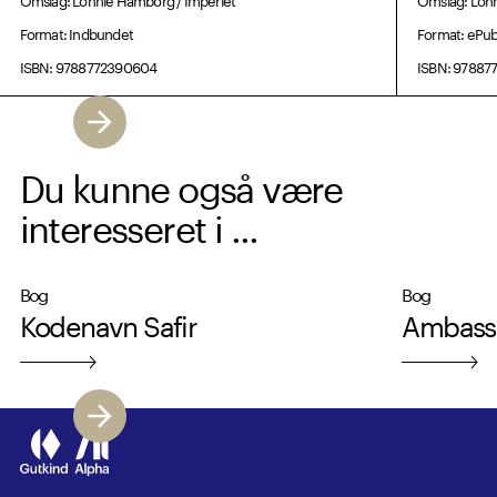
Format: Indbundet
Format: ePu
ISBN: 9788772390604
ISBN: 97887
Du kunne også være
interesseret i ...
Bog
Bog
Kodenavn Safir
Ambassa