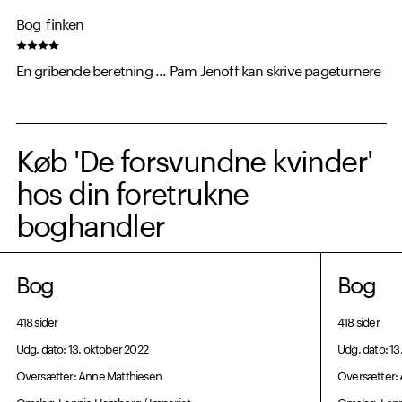
Bog_finken
En gribende beretning ... Pam Jenoff kan skrive pageturnere
Køb 'De forsvundne kvinder'
hos din foretrukne
boghandler
Bog
Bog
418 sider
418 sider
Udg. dato: 13. oktober 2022
Udg. dato: 13
Oversætter: Anne Matthiesen
Oversætter:
Omslag: Lonnie Hamborg / Imperiet
Omslag: Lonn