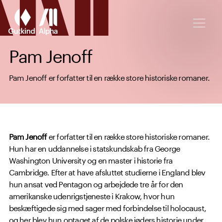
Spring til hovedindhold
Pam Jenoff
Pam Jenoff er forfatter til en række store historiske romaner.
Pam Jenoff
er forfatter til en række store historiske romaner.
Hun har en uddannelse i statskundskab fra George
Washington University og en master i historie fra
Cambridge. Efter at have afsluttet studierne i England blev
hun ansat ved Pentagon og arbejdede tre år for den
amerikanske udenrigstjeneste i Krakow, hvor hun
beskæftigede sig med sager med forbindelse til holocaust,
og her blev hun optaget af de polske jøders historie under