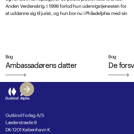
Anden Verdenskrig. I 1998 forlod hun udenrigstjenesten for
at uddanne sig til jurist, og hun bor nu i Philadelphia med sin
mand og tre børn, hvor hun ved siden af sit forfatterskab
underviser i jura.
Bog
Bog
Ambassadørens datter
De fors
Gutkind Forlag A/S
Læderstræde 9
DK-1201 København K