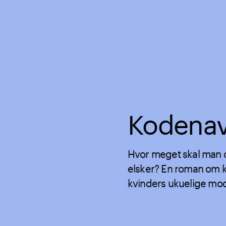
Kodenav
Hvor meget skal man o
elsker? En roman om k
kvinders ukuelige mod 