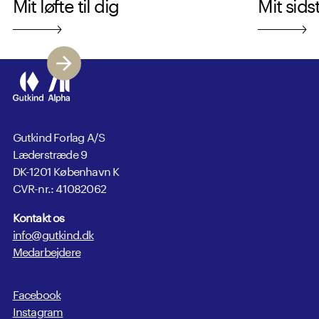
Mit løfte til dig
Mit sids
Gutkind Forlag A/S
Læderstræde 9
DK-1201 København K
CVR-nr.: 41082062
Kontakt os
info@gutkind.dk
Medarbejdere
Facebook
Instagram