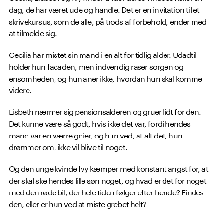
dag, de har været ude og handle. Det er en invitation til et
skrivekursus, som de alle, på trods af forbehold, ender med
at tilmelde sig.
Cecilia har mistet sin mand i en alt for tidlig alder. Udadtil
holder hun facaden, men indvendig raser sorgen og
ensomheden, og hun aner ikke, hvordan hun skal komme
videre.
Lisbeth nærmer sig pensionsalderen og gruer lidt for den.
Det kunne være så godt, hvis ikke det var, fordi hendes
mand var en værre gnier, og hun ved, at alt det, hun
drømmer om, ikke vil blive til noget.
Og den unge kvinde Ivy kæmper med konstant angst for, at
der skal ske hendes lille søn noget, og hvad er det for noget
med den røde bil, der hele tiden følger efter hende? Findes
den, eller er hun ved at miste grebet helt?