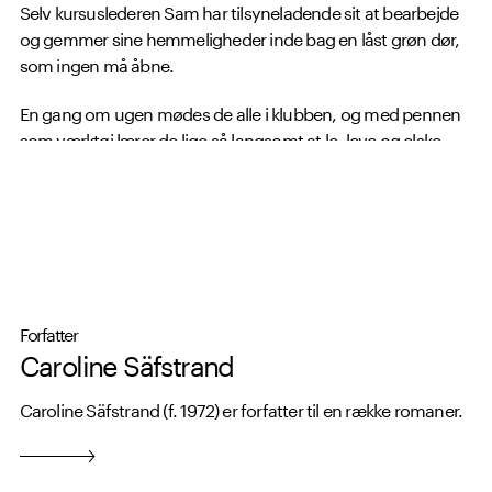
Selv kursuslederen Sam har tilsyneladende sit at bearbejde
og gemmer sine hemmeligheder inde bag en låst grøn dør,
som ingen må åbne.
En gang om ugen mødes de alle i klubben, og med pennen
som værktøj lærer de lige så langsomt at le, leve og elske
igen, og måske kan de virkelig skrive deres egen lykkelige
slutning.
Forfatter
Caroline Säfstrand
Caroline Säfstrand (f. 1972) er forfatter til en række romaner.