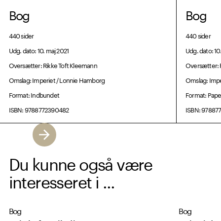
Bog
Bog
440 sider
440 sider
Udg. dato: 10. maj 2021
Udg. dato: 10
Oversætter: Rikke Toft Kleemann
Oversætter: 
Omslag: Imperiet / Lonnie Hamborg
Omslag: Impe
Format: Indbundet
Format: Pap
ISBN: 9788772390482
ISBN: 97887
Du kunne også være
interesseret i ...
Bog
Bog