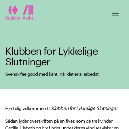
Spring til hovedindhold
Klubben for Lykkelige
Slutninger
Svensk feelgood med kant, når det er allerbedst.
Hjertelig velkommen til
Klubben for Lykkelige Slutninger
Sådan lyder overskriften på en flyer, som de tre kvinder
Cecilia, Lisbeth og Ivy finder under deres vinduesvisker en