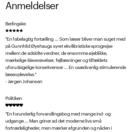
Anmeldelser
Berlingske
"En fabelagtig fortælling ... Som læser bliver man suget med
på Gunnhild Øyehaugs syret ekvilibristiske sprogrejse
mellem de adskilte verdner, de ensomme øjeblikke,
mærkelige klaverøvelser, fejllæsninger og tilfældets
uforudsigelige konsekvenser ... En usædvanlig stimulerende
læseoplevelse."
- Jørgen Johansen
Politiken
"En forunderlig forvandlingsbog med mange ind- og
udgange ... Man griner ad det moderne livs små
fortrædeligheder, men mærker afgrunden og nåden i