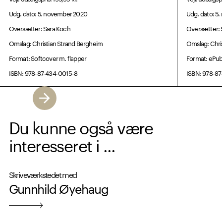
Udg. dato: 5. november 2020
Udg. dato: 5
Oversætter: Sara Koch
Oversætter: 
Omslag: Christian Strand Bergheim
Omslag: Chri
Format: Softcover m. flapper
Format: ePu
ISBN: 978-87-434-0015-8
ISBN: 978-8
Du kunne også være
interesseret i ...
Skriveværkstedet med
Gunnhild Øyehaug