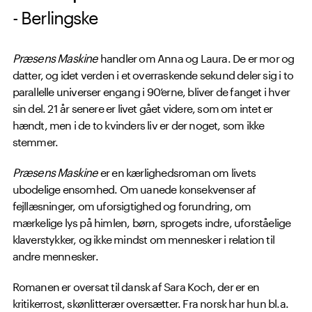
- Berlingske
Præsens Maskine
handler om Anna og Laura. De er mor og
datter, og idet verden i et overraskende sekund deler sig i to
parallelle universer engang i 90’erne, bliver de fanget i hver
sin del. 21 år senere er livet gået videre, som om intet er
hændt, men i de to kvinders liv er der noget, som ikke
stemmer.
Præsens Maskine
er en kærlighedsroman om livets
ubodelige ensomhed. Om uanede konsekvenser af
fejllæsninger, om uforsigtighed og forundring, om
mærkelige lys på himlen, børn, sprogets indre, uforståelige
klaverstykker, og ikke mindst om mennesker i relation til
andre mennesker.
Romanen er oversat til dansk af Sara Koch, der er en
kritikerrost, skønlitterær oversætter. Fra norsk har hun bl.a.