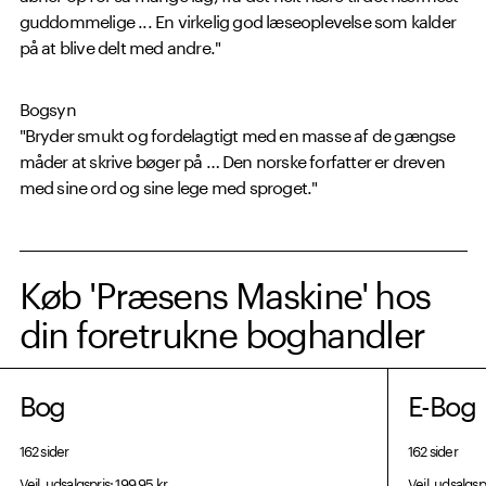
guddommelige ... En virkelig god læseoplevelse som kalder
på at blive delt med andre."
Bogsyn
"Bryder smukt og fordelagtigt med en masse af de gængse
måder at skrive bøger på … Den norske forfatter er dreven
med sine ord og sine lege med sproget."
Køb 'Præsens Maskine' hos
din foretrukne boghandler
Bog
E-Bog
162 sider
162 sider
Vejl. udsalgspris: 199,95 kr.
Vejl. udsalgspr