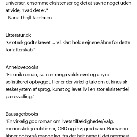
universer, ensomme eksistenser og det at savne noget uden
at vide, hvad det er."
- Nana Thejll Jakobsen
Litteratur.dk
"Grotesk godt skrevet ... Vil klart holde øjnene åbne for dette
forfatterskab!"
Annelovebooks
"En unik roman, som er mega velskrevet og uhyre
sofistikeret opbygget. Her er der virkelig tale om et kinesisk
æskesystem af sprog, kunst og levet liv i en stor eksistentiel
pærevælling."
Bausagerbooks
"En virkelig god roman om livets tilfældigheder/valg,
menneskelige relationer, ORD og i høj grad savn. Romanen
åbner op for så mange lag, fra det helt nære til det nærmest