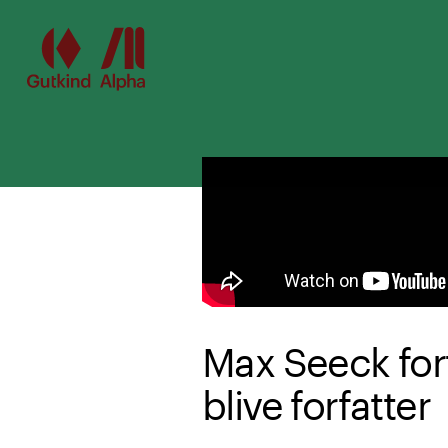
Spring til hovedindhold
Max Seeck fortæ
blive forfatter