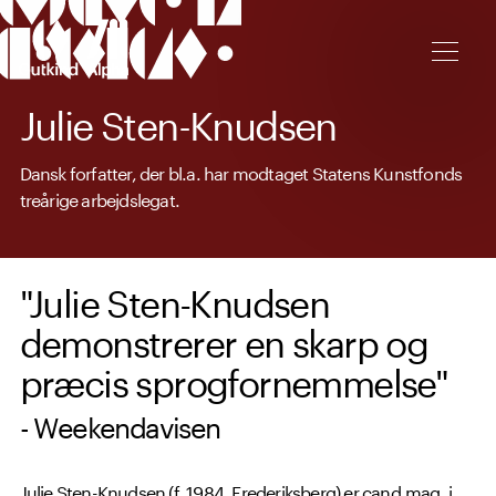
Spring til hovedindhold
Julie Sten-Knudsen
Dansk forfatter, der bl.a. har modtaget Statens Kunstfonds
treårige arbejdslegat.
"Julie Sten-Knudsen
demonstrerer en skarp og
præcis sprogfornemmelse"
- Weekendavisen
Julie Sten-Knudsen (f. 1984, Frederiksberg) er cand.mag. i