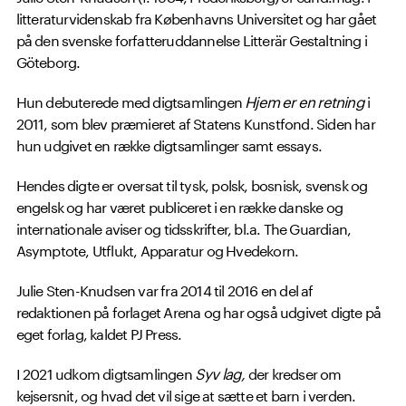
litteraturvidenskab fra Københavns Universitet og har gået
på den svenske forfatteruddannelse Litterär Gestaltning i
Göteborg.
Hun debuterede med digtsamlingen
Hjem er en retning
i
2011, som blev præmieret af Statens Kunstfond. Siden har
hun udgivet en række digtsamlinger samt essays.
Hendes digte er oversat til tysk, polsk, bosnisk, svensk og
engelsk og har været publiceret i en række danske og
internationale aviser og tidsskrifter, bl.a. The Guardian,
Asymptote, Utflukt, Apparatur og Hvedekorn.
Julie Sten-Knudsen var fra 2014 til 2016 en del af
redaktionen på forlaget Arena og har også udgivet digte på
eget forlag, kaldet PJ Press.
I 2021 udkom digtsamlingen
Syv lag,
der kredser om
kejsersnit, og hvad det vil sige at sætte et barn i verden.