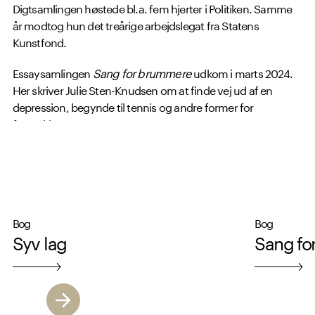
Digtsamlingen høstede bl.a. fem hjerter i Politiken. Samme
år modtog hun det treårige arbejdslegat fra Statens
Kunstfond.
Essaysamlingen
Sang for brummere
udkom i marts 2024.
Her skriver Julie Sten-Knudsen om at finde vej ud af en
depression, begynde til tennis og andre former for
forandring.
Læs mere om Julie Sten-Knudsen på
hendes hjemmeside
.
Bog
Bog
Syv lag
Sang fo