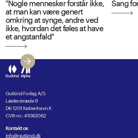
"Nogle mennesker forstår ikke,
Sang fo
at man kan være genert
omkring at synge, andre ved
ikke, hvordan det føles at have
et angstanfald"
Gutkind Forlag A/S
Læderstræde 9
DK-1201 København K
CVR-nr.: 41082062
Kontakt os
info@gutkind.dk