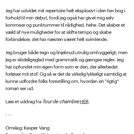
Jeg har udvidet mit repertoire helt eksplosivt i den her bog i
forhold til min debut, fordi jeg også har givet mig selv
kommaer og punktummer til rådighed, hehe. Det skaber et
væld af nye muligheder for at skifte tempo og skabe
forbindelser, det har næsten været helt svimlende.
Jeg bruger både tegn og linjebrud utrolig omhyggeligt, men
jeg er skideligeglad med grammatik og gængse regler. Jeg
har opfundet min egen form som er den, der allerbedst
forløser mit stof. Og så er det da virkelig lykkeligt samtidig at
kunne udfordre folks forestilling om, hvordan en ”rigtig”
roman ser ud.
Læs et uddrag fra
Tour de chambre
HER
.
- - -
Omslag: Kasper Vang