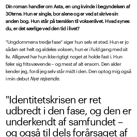
Din roman handler om Asta, en ung kvinde i begyndelsen af
30’erne. Hun er single, bor alene og er ved at skrive sin
anden bog. Hun står på tærsklen til voksenlivet. Hvad synes
du, er det særlige ved den tid i livet?
”Ungdommens tredje fase” siger hun selv et sted. Hun er jo
sådan set helt og aldeles voksen, hun er i fuld gang med sit
liv. Alligevel har hun ikke rigtigt noget at holde fast i. Hun
føler sig fritsvævende – og mest af alt ensom. Den alder
kender jeg, fordi jeg selv står midt i den. Den optog mig også
i min debut
Nye rejsende
.
"Identitetskrisen er ret
udbredt i den fase, og den er
underkendt af samfundet –
og også til dels forårsaget af