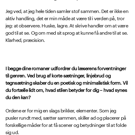
Jeg ved, at jeg hele tiden samler stof sammen. Det er ikke en
aktiv handling, det er min måde at være til i verden på, tror
jeg: at observere. Huske, lagre. At skrive handler om at være
god til at se. Og om med sit sprog at kunne få andre til at se.
Klarhed, præcision.
I begge dine romaner udfordrer du læserens forventninger
til genren. Ved brug af korte sætninger, linjebrud og
tegnsætning skaber du en poetisk og minimalistisk form. Vil
du fortælle lidt om, hvad stilen betyder for dig – hvad synes
du den kan?
Ordene er for mig en slags brikker, elementer. Som jeg
pusler rundt med, sætter sammen, skiller ad og placerer på
forskellige måder for at få scener og betydninger til at folde
sig ud.