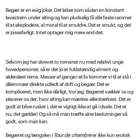
Begær er en evig joker. Det løber som sådan en konstant
lavastrøm under alting og kan pludselig få alle faste rammer
til at eksplodere, al moral til at smuldre. Det er smukt, og det
er pissefarligt. Intet optager mig mere end det.
Selvom jeg har skrevet to romaner nu med relativt unge
hovedpersoner, så er det jo et fuldstændig alment og
aldersløst tema. Masser af gange i et liv kommer vi til at stå i
dilemmaer direkte udledt af drift og begær. Det er
kompliceret, men ikke dårligt, tror jeg. Begæret vækker os og
placerer os der, hvor alting kan mærkes allerstærkest. Det er
godt at blive rusket i, det er vigtigt ikke at gå i dvale. Det er
nu, det gælder! Og så må man træffe sine beslutninger så
godt, som man kan.
Begæret og længslen i
Tour de chambre
er ikke kun erotisk