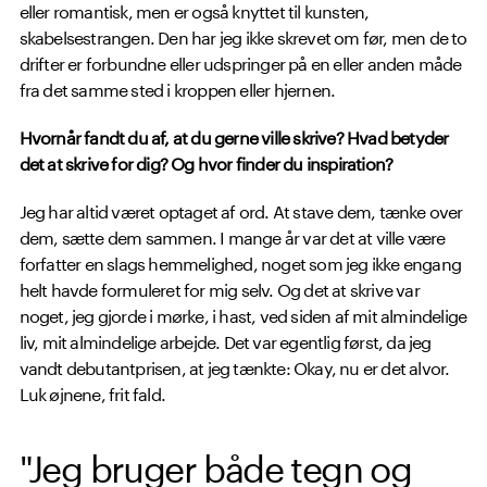
eller romantisk, men er også knyttet til kunsten,
skabelsestrangen. Den har jeg ikke skrevet om før, men de to
drifter er forbundne eller udspringer på en eller anden måde
fra det samme sted i kroppen eller hjernen.
Hvornår fandt du af, at du gerne ville skrive? Hvad betyder
det at skrive for dig? Og hvor finder du inspiration?
Jeg har altid været optaget af ord. At stave dem, tænke over
dem, sætte dem sammen. I mange år var det at ville være
forfatter en slags hemmelighed, noget som jeg ikke engang
helt havde formuleret for mig selv. Og det at skrive var
noget, jeg gjorde i mørke, i hast, ved siden af mit almindelige
liv, mit almindelige arbejde. Det var egentlig først, da jeg
vandt debutantprisen, at jeg tænkte: Okay, nu er det alvor.
Luk øjnene, frit fald.
"Jeg bruger både tegn og