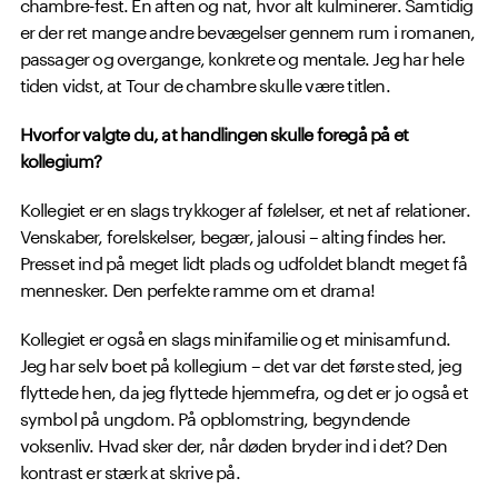
chambre-fest. En aften og nat, hvor alt kulminerer. Samtidig
er der ret mange andre bevægelser gennem rum i romanen,
passager og overgange, konkrete og mentale. Jeg har hele
tiden vidst, at Tour de chambre skulle være titlen.
Hvorfor valgte du, at handlingen skulle foregå på et
kollegium?
Kollegiet er en slags trykkoger af følelser, et net af relationer.
Venskaber, forelskelser, begær, jalousi – alting findes her.
Presset ind på meget lidt plads og udfoldet blandt meget få
mennesker. Den perfekte ramme om et drama!
Kollegiet er også en slags minifamilie og et minisamfund.
Jeg har selv boet på kollegium – det var det første sted, jeg
flyttede hen, da jeg flyttede hjemmefra, og det er jo også et
symbol på ungdom. På opblomstring, begyndende
voksenliv. Hvad sker der, når døden bryder ind i det? Den
kontrast er stærk at skrive på.