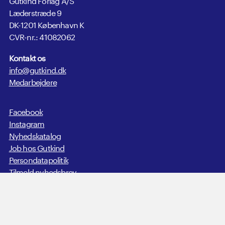
Læderstræde 9
DK-1201 København K
CVR-nr.: 41082062
Kontakt os
info@gutkind.dk
Medarbejdere
Facebook
Instagram
Nyhedskatalog
Job hos Gutkind
Persondatapolitik
Tilmeld nyhedsbrev
Send manuskript
In English
Copyright © 2020