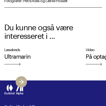
Fotografer: Petra Kleis og Lærke Posselt
Du kunne også være
interesseret i ...
Læsekreds
Video
Ultramarin
På opta
Gutkind Forlag A/S