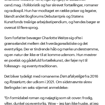
cand.mag. i folkloristik og har skrevet fortællinger, romaner
og radiospil. Hun har modtaget en række priser og legater,
blandt andet Bogforums Debutantpris og Statens
Kunstfonds treårige arbejdsstipendium, og hendes bøger er
oversat til flere sprog.
Som forfatter bevæger Charlotte Weitze sig ofte i
grænselandet mellem det hverdagsrealistiske og det
eventyrlige. Der er tindrende håb og mørke understrømme,
og en natur der ikke er til at komme udenom. Hun mestrer
en poetisk og gådefuld fortællekunst, der føjer nyt til
folkesagn- og eventyrtraditionen.
Det bliver tydeligt med romanerne
Den afskyelige
fra 2016
og
Rosarium
, der udkom i 2021. Om sidstnævnte skrev
Berlingske i en seks-stjernet anmeldelse:
"En formidabel roman og nøjagtig som sit cover: frodig,
vilter, dunkel og eventyrlig. Wow – jeg kan ikke huske, at jeg