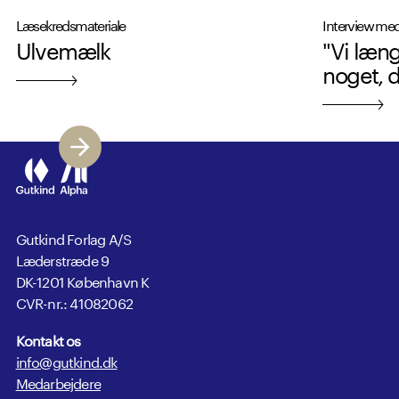
Læsekredsmateriale
Interview med
Ulvemælk
"Vi læng
noget, d
Gutkind Forlag A/S
Læderstræde 9
DK-1201 København K
CVR-nr.: 41082062
Kontakt os
info@gutkind.dk
Medarbejdere