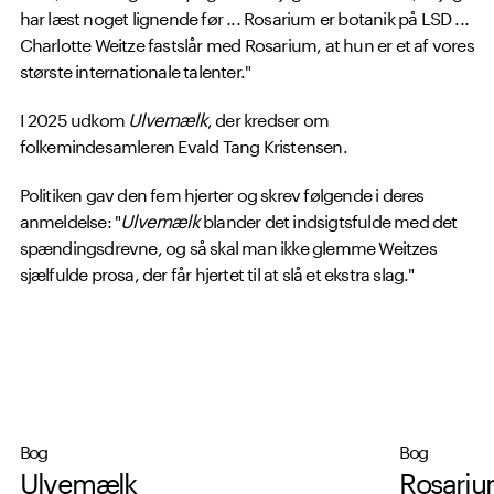
har læst noget lignende før ... Rosarium er botanik på LSD ...
Charlotte Weitze fastslår med Rosarium, at hun er et af vores
største internationale talenter."
I 2025 udkom
Ulvemælk
, der kredser om
folkemindesamleren Evald Tang Kristensen.
Politiken gav den fem hjerter og skrev følgende i deres
anmeldelse:
"
Ulvemælk
blander det indsigtsfulde med det
spændingsdrevne, og så skal man ikke glemme Weitzes
sjælfulde prosa, der får hjertet til at slå et ekstra slag."
Læs mere om Charlotte Weitze på
forfatterens hjemmeside
.
Bog
Bog
Ulvemælk
Rosari