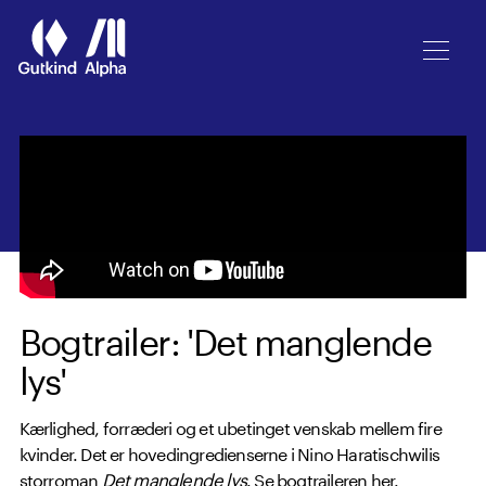
Spring til hovedindhold
Bogtrailer: 'Det manglende
lys'
Kærlighed, forræderi og et ubetinget venskab mellem fire
kvinder. Det er hovedingredienserne i Nino Haratischwilis
storroman
Det manglende lys
. Se bogtraileren her.